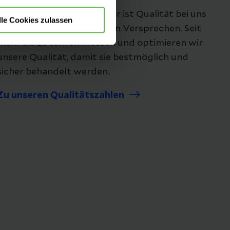
Unsere Qualität
"Besser geht immer!", daher ist Qualität bei uns
lle Cookies zulassen
nicht nur ein Wort, es ist ein Versprechen. Seit
mehr als 25 Jahren messen und optimieren wir
unsere Qualität, damit sie bestmöglich und
sicher behandelt werden.
Zu unseren Qualitätszahlen