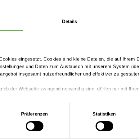
Details
ookies eingesetzt. Cookies sind kleine Dateien, die auf Ihrem 
instellungen und Daten zum Austausch mit unserem System über
tangebot insgesamt nutzerfreundlicher und effektiver zu gestalte
-Klinik Northeim
trieb der Webseite zwingend notwendig sind, dürfen nur mit Ihrer
Leistungen finden
eite mit nur den notwendigen Cookies zu benutzen, eine individue
Präferenzen
Statistiken
 treffen oder durch Auswahl von „Alle Cookies akzeptieren“ in 
Kontakt & Anfahrt
ntscheidung können Sie jederzeit ändern oder widerrufen.