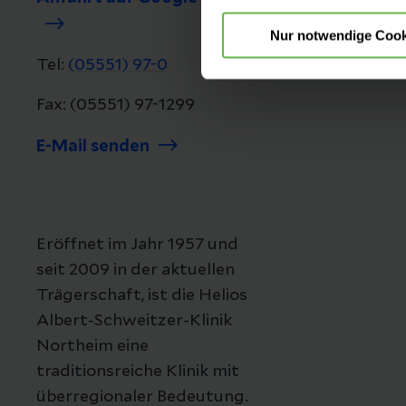
Nur notwendige Cook
Tel:
(05551) 97-0
Fax: (05551) 97-1299
E-Mail senden
Eröffnet im Jahr 1957 und
seit 2009 in der aktuellen
Trägerschaft, ist die Helios
Albert-Schweitzer-Klinik
Northeim eine
traditionsreiche Klinik mit
überregionaler Bedeutung.