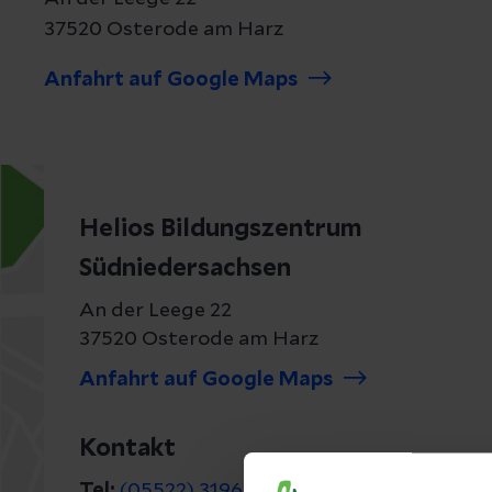
37520 Osterode am Harz
Anfahrt auf Google Maps
Helios Bildungszentrum
Südniedersachsen
An der Leege 22
37520 Osterode am Harz
Anfahrt auf Google Maps
Kontakt
Tel:
(05522) 3196304