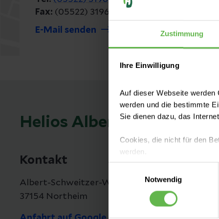
Fax:
(05522) 3196303
E-Mail senden
Zustimmung
Ihre Einwilligung
Auf dieser Webseite werden C
werden und die bestimmte E
Sie dienen dazu, das Interne
Helios Albert-Schweitzer
Cookies, die nicht für den Be
werden.
Kontakt
Einwilligungsauswahl
Es steht Ihnen frei, unsere S
Notwendig
Albert-Schweitzer-Weg 1
nicht notwendigen Cookies zu
37154 Northeim
einzuwilligen. Ihre Auswahle
Anfahrt auf Google Maps