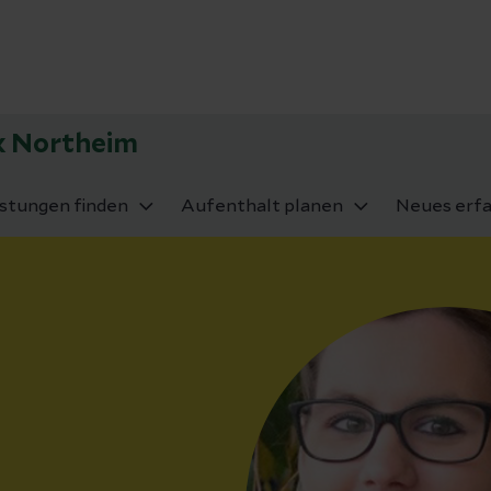
ik Northeim
istungen finden
Aufenthalt planen
Neues erf