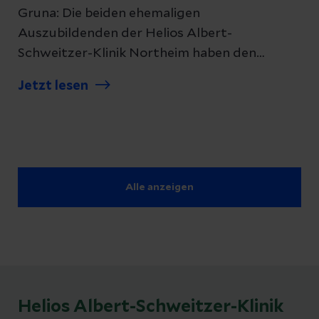
Gruna: Die beiden ehemaligen
Auszubildenden der Helios Albert-
Schweitzer-Klinik Northeim haben den
Fresenius Ausbildungspreis erhalten. Sie
Jetzt lesen
zählen zu den besten Absolventinnen und
Absolventen im Gesundheitskonzern
Fresenius, dem auch die Helios-Kliniken
angehören.
Alle anzeigen
Helios Albert-Schweitzer-Klinik