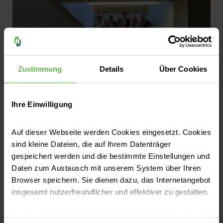
Zustimmung
Details
Über Cookies
Ihre Einwilligung
Auf dieser Webseite werden Cookies eingesetzt. Cookies
sind kleine Dateien, die auf Ihrem Datenträger
13.08.2025 | Helios Albert-Schweitzer-Klinik Northeim
gespeichert werden und die bestimmte Einstellungen und
Helios Bildungszentrum
Daten zum Austausch mit unserem System über Ihren
Südniedersachsen begrüßt 42 neue
Browser speichern. Sie dienen dazu, das Internetangebot
Auszubildende – 17 Absolventinnen und
insgesamt nutzerfreundlicher und effektiver zu gestalten.
Absolventen feiern ihren Abschluss
Cookies, die nicht für den Betrieb der Webseite zwingend
Mit innovativer Ausbildung und praxisnaher