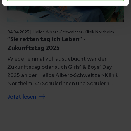
04.04.2025 | Helios Albert-Schweitzer-Klinik Northeim
"Sie retten täglich Leben" -
Zukunftstag 2025
Wieder einmal voll ausgebucht war der
Zukunftstag oder auch Girls' & Boys' Day
2025 an der Helios Albert-Schweitzer-Klinik
Northeim. 45 Schülerinnen und Schülern
haben die vielen unterschiedlichen Berufe und
Jetzt lesen
Arbeitsbereiche in einem Krankenhaus
kennengelernt - und das ganz praktisch. Wie
fertigt man einen Gipsverband an? Wie
reanimiert man einen Menschen? Was