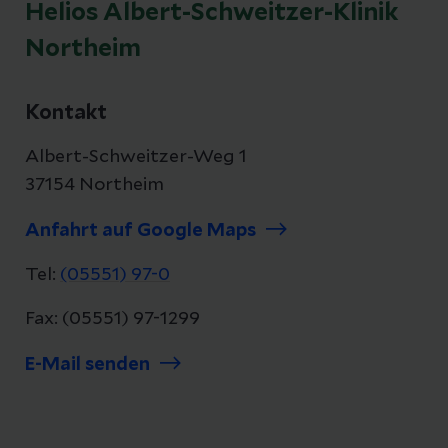
Helios Albert-Schweitzer-Klinik
und Unterleibkrebs, Endometriose, Dysplasie
Northeim
und Geburtshilfe möchte sie dem Fachbereich
neue Impulse geben. Außerdem blickt die 40-
Jährige bereits auf einen außergewöhnlichen
Kontakt
Lebensweg zurück.
Albert-Schweitzer-Weg 1
37154 Northeim
Anfahrt auf Google Maps
Tel:
(05551) 97-0
Fax: (05551) 97-1299
E-Mail senden