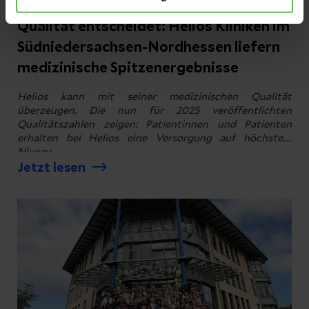
Pressemitteilungen
Qualität entscheidet: Helios Kliniken im
Südniedersachsen-Nordhessen liefern
medizinische Spitzenergebnisse
Helios kann mit seiner medizinischen Qualität
überzeugen. Die nun für 2025 veröffentlichten
Qualitätszahlen zeigen: Patientinnen und Patienten
erhalten bei Helios eine Versorgung auf höchstem
Niveau.
Jetzt lesen