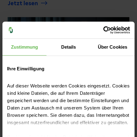
Jetzt lesen
Zustimmung
Details
Über Cookies
Ihre Einwilligung
Auf dieser Webseite werden Cookies eingesetzt. Cookies
sind kleine Dateien, die auf Ihrem Datenträger
gespeichert werden und die bestimmte Einstellungen und
Pressemitteilungen
Daten zum Austausch mit unserem System über Ihren
Helios Cluster Südniedersachsen-
Browser speichern. Sie dienen dazu, das Internetangebot
Nordhessen setzt auf stärkere
insgesamt nutzerfreundlicher und effektiver zu gestalten.
Vernetzung
Cookies, die nicht für den Betrieb der Webseite zwingend