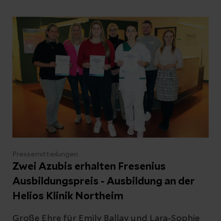
Arbeitsbereiche in einem Krankenhaus
kennengelernt - und das ganz praktisch. Wie
fertigt man einen Gipsverband an? Wie
reanimiert man einen Menschen? Was
bereitet man einen OP-Saal vor? All dies und
noch mehr haben die Schüler beim
Zukunftstag ausprobiert.
Pressemitteilungen
Zwei Azubis erhalten Fresenius
Ausbildungspreis - Ausbildung an der
Helios Klinik Northeim
Große Ehre für Emily Ballay und Lara-Sophie