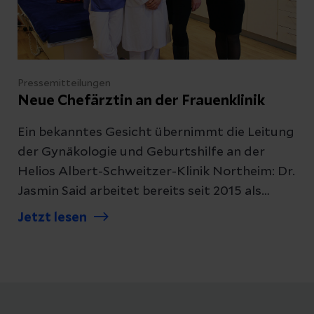
Pressemitteilungen
Neue Chefärztin an der Frauenklinik
Ein bekanntes Gesicht übernimmt die Leitung
der Gynäkologie und Geburtshilfe an der
Helios Albert-Schweitzer-Klinik Northeim: Dr.
Jasmin Said arbeitet bereits seit 2015 als
Ärztin an der Northeimer Klinik, zeitweise
Jetzt lesen
war sie auch an der Universitätsmedizin
Göttingen tätig. Sie verfügt über umfassende
Erfahrung als Operateurin in der
minimalinvasiven sowie Brust-Chirurgie.
Insbesondere in ihren Schwerpunkten Brust-