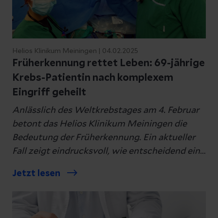
komplexen Fällen ermöglicht die
Druck-Fluss-Messung eine präzise
funktionelle Analyse von Blase und
Schließmuskel.
Helios Klinikum Meiningen | 04.02.2025
Klinische Einteilung nach
Früherkennung rettet Leben: 69-jährige
Schweregrad:
Krebs-Patientin nach komplexem
- Grad I: Urinverlust bei
Eingriff geheilt
schwerer körperlicher Belastung (z.
Anlässlich des Weltkrebstages am 4. Februar
B. Husten, Niesen).
betont das Helios Klinikum Meiningen die
- Grad II: Urinverlust bei
Bedeutung der Früherkennung. Ein aktueller
mittelschwerer körperlicher
Fall zeigt eindrucksvoll, wie entscheidend eine
Belastung (z. B. Gehen, Aufstehen).
rechtzeitige Diagnose sein kann: Eine 69-
- Grad III: Urinverlust bereits in
Jetzt lesen
jährige Patientin erhielt nach einem
Ruhe oder bei Lageänderung.
Zufallsbefund die Diagnose Nierenkrebs –
völlig ohne vorherige Beschwerden. Dank
Therapie: