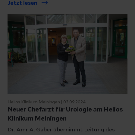
Jetzt lesen
Operative Verfahren:
Sollten konservative Maßnahmen nicht
ausreichen, bieten wir modernste
chirurgische Lösungen an:
Belastungsinkontinenz:
Einsetzen von spannungsfreien
Vaginalbändern (TVT) zur
Unterstützung der Harnröhre.
Dranginkontinenz:
Bei Therapieresistenz bieten wir die
Helios Klinikum Meiningen | 03.09.2024
Botulinumtoxin-Injektion in den
Neuer Chefarzt für Urologie am Helios
Blasenmuskel oder die sakrale
Klinikum Meiningen
Neuromodulation
Dr. Amr A. Gaber übernimmt Leitung des
(Blasenschrittmacher) an.