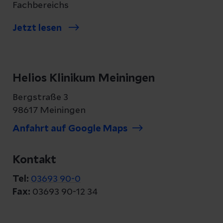
Fachbereichs
Höhergradige Inkontinenz:
Jetzt lesen
Implantation von artifiziellen
Schließmuskelsystemen für höchste
funktionelle Ansprüche.
Helios Klinikum Meiningen
Bergstraße 3
98617 Meiningen
Anfahrt auf Google Maps
Kontakt
Tel:
03693 90-0
Fax:
03693 90-12 34