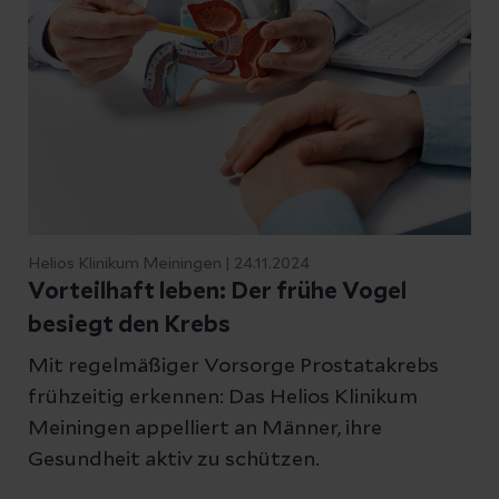
einer hochkomplexen, interdisziplinären
In einem ausführlichen
Operation konnte sie vollständig geheilt
Beratungsgespräch entwickeln wir eine
werden.
individuelle und zielgerichtete
Therapiestrategie, die präzise auf Ihre
anatomischen Gegebenheiten und
persönlichen Bedürfnisse zugeschnitten
ist.
Konservative Therapie:
Helios Klinikum Meiningen | 24.11.2024
Vorteilhaft leben: Der frühe Vogel
Bei Belastungs- oder Dranginkontinenz
besiegt den Krebs
steht häufig ein gezieltes
Beckenbodentraining (ggf.
Mit regelmäßiger Vorsorge Prostatakrebs
physiotherapeutisch begleitet), eine
frühzeitig erkennen: Das Helios Klinikum
medikamentöse Therapie zur
Meiningen appelliert an Männer, ihre
Blasenberuhigung oder eine lokale
Gesundheit aktiv zu schützen.
Hormontherapie an erster Stelle.