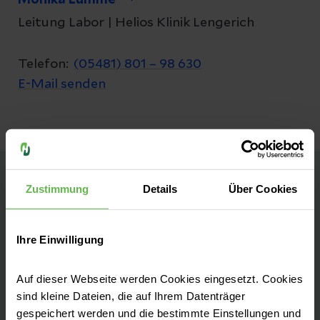
Monika Lumme
Leitung Labor | Helios Klinik Lengerich
Telefon:
(05481) 801 – 98 630
E-Mail senden
Zustimmung
Details
Über Cookies
Helios Klinik Lengerich
Kontakt
Ihre Einwilligung
Martin-Luther-Straße 49
Auf dieser Webseite werden Cookies eingesetzt. Cookies
49525 Lengerich
sind kleine Dateien, die auf Ihrem Datenträger
gespeichert werden und die bestimmte Einstellungen und