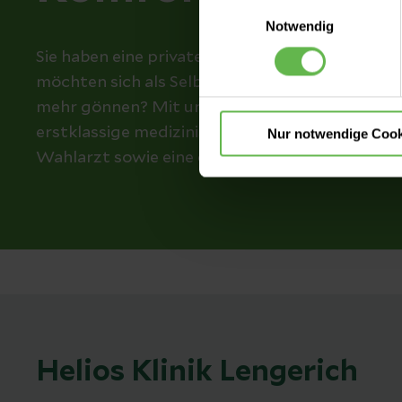
Einwilligungsauswahl
Es steht Ihnen frei, unsere S
Notwendig
nicht notwendigen Cookies zu
Sie haben eine private Zusatzversicherung, sin
einzuwilligen. Ihre Auswahle
möchten sich als Selbstzahler während Ihres K
mehr gönnen? Mit unseren Komfortleistungen si
erstklassige medizinische Versorgung durch Ih
Nur notwendige Cook
Wahlarzt sowie eine exklusive Unterbringung 
Helios Klinik Lengerich