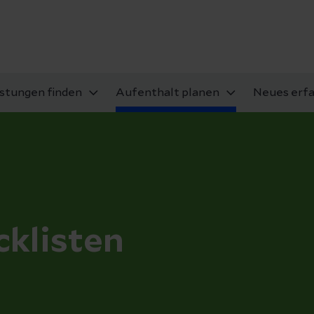
istungen finden
Aufenthalt planen
Neues erf
klisten