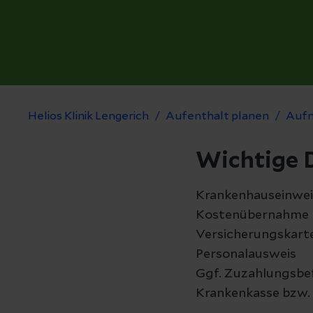
Helios Klinik Lengerich
Aufenthalt planen
Aufn
Wichtige 
Krankenhauseinwei
Kostenübernahme I
Versicherungskart
Personalausweis
Ggf. Zuzahlungsbef
Krankenkasse bzw.