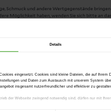
e, Schmuck und andere Wertgegenstände bringen Si
ndere Möglichkeit haben, wenden Sie sich bitte an da
rlust durch Nichtbefolgen dieses Hinweises kann un
tz leisten.
Details
ookies eingesetzt. Cookies sind kleine Dateien, die auf Ihrem 
instellungen und Daten zum Austausch mit unserem System über
tangebot insgesamt nutzerfreundlicher und effektiver zu gestalte
Zimme
ce und
trieb der Webseite zwingend notwendig sind, dürfen nur mit Ihrer