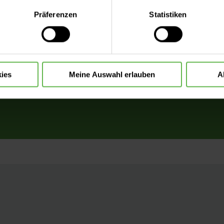
Arztwa
eite mit nur den notwendigen Cookies zu benutzen, eine individue
Präferenzen
Statistiken
 treffen oder durch Auswahl von „Alle Cookies akzeptieren“ in 
d Privatpatient oder
ntscheidung können Sie jederzeit ändern oder widerrufen.
linikaufenthalts etwas
Verpfl
chern Sie sich eine
re Wahlärztin oder Ihren
ies
Meine Auswahl erlauben
A
mit besonderem Service..