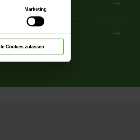
hl
lle Auswahl hinsichtlich der
Marketing
die Verwendung aller Cookies
egung [Live Copy]
lle Cookies zulassen