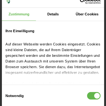
Zustimmung
Details
Über Cookies
Anfahrt & Parken
Ihre Einwilligung
Auf dieser Webseite werden Cookies eingesetzt. Cookies
Ihre Ansprechpartner
sind kleine Dateien, die auf Ihrem Datenträger
gespeichert werden und die bestimmte Einstellungen und
Daten zum Austausch mit unserem System über Ihren
Unterstützung vor Ort
Browser speichern. Sie dienen dazu, das Internetangebot
insgesamt nutzerfreundlicher und effektiver zu gestalten.
Aufnahme & Checklisten
Cookies, die nicht für den Betrieb der Webseite zwingend
notwendig sind, dürfen nur mit Ihrer Einwilligung
Einwilligungsauswahl
eingesetzt werden.
Notwendig
Zuzahlung & Kosten