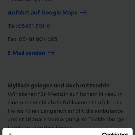
Anfahrt auf Google Maps
Tel:
05481 801-0
Fax: 05481 801-685
E-Mail senden
Idyllisch gelegen und doch mittendrin
Wir stehen für Medizin auf hohem Niveau in
einem menschlich einfühlsamen Umfeld. Die
Helios Klinik Lengerich erfüllt die ambulante
und stationäre Versorgung im Tecklenburger
Land und darüber hinaus.