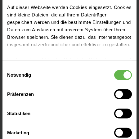
Auf dieser Webseite werden Cookies eingesetzt. Cookies
Kontakt
sind kleine Dateien, die auf Ihrem Datenträger
gespeichert werden und die bestimmte Einstellungen und
Martin-Luther-Straße 49
Daten zum Austausch mit unserem System über Ihren
49525 Lengerich
Browser speichern. Sie dienen dazu, das Internetangebot
insgesamt nutzerfreundlicher und effektiver zu gestalten.
Anfahrt auf Google Maps
Cookies, die nicht für den Betrieb der Webseite zwingend
Tel:
05481 801-0
notwendig sind, dürfen nur mit Ihrer Einwilligung
Einwilligungsauswahl
eingesetzt werden.
Notwendig
Fax: 05481 801-685
Es steht Ihnen frei, unsere Seite mit nur den notwendigen
E-Mail senden
Präferenzen
Cookies zu benutzen, eine individuelle Auswahl
hinsichtlich der nicht notwendigen Cookies zu treffen
oder durch Auswahl von „Alle Cookies akzeptieren“ in die
Statistiken
Verwendung aller Cookies einzuwilligen. Ihre
Idyllisch gelegen und doch mittendrin
Auswahlentscheidung können Sie jederzeit ändern oder
Marketing
widerrufen.
Wir stehen für Medizin auf hohem Niveau in