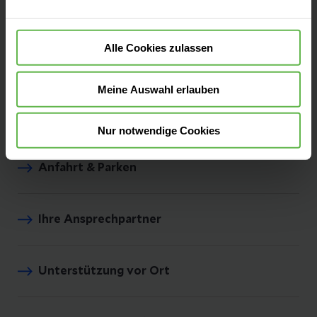
einem menschlich einfühlsamen Umfeld. Die
Helios Klinik Lengerich erfüllt die ambulante
Alle Cookies zulassen
und stationäre Versorgung im Tecklenburger
Land und darüber hinaus.
Meine Auswahl erlauben
Nur notwendige Cookies
Anfahrt & Parken
Ihre Ansprechpartner
Unterstützung vor Ort