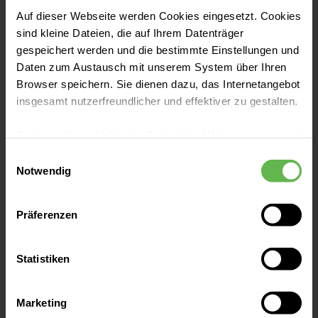
Universitätsmedizin Göttingen
Auf dieser Webseite werden Cookies eingesetzt. Cookies
2017-2019 Niederlassung als
sind kleine Dateien, die auf Ihrem Datenträger
gespeichert werden und die bestimmte Einstellungen und
Spezieller Schmerztherapeut
Daten zum Austausch mit unserem System über Ihren
(Duderstadt) mit Teilnahme an
Browser speichern. Sie dienen dazu, das Internetangebot
Qualitätssicherungsvereinbarung
insgesamt nutzerfreundlicher und effektiver zu gestalten.
der Kassenärztlichen Vereinigung
Niedersachsen
Cookies, die nicht für den Betrieb der Webseite zwingend
notwendig sind, dürfen nur mit Ihrer Einwilligung
Einwilligungsauswahl
eingesetzt werden.
Notwendig
Es steht Ihnen frei, unsere Seite mit nur den notwendigen
Präferenzen
Cookies zu benutzen, eine individuelle Auswahl
Ausbildung
3
hinsichtlich der nicht notwendigen Cookies zu treffen
oder durch Auswahl von „Alle Cookies akzeptieren“ in die
Statistiken
1990 Abitur Abendgymnasium
Verwendung aller Cookies einzuwilligen. Ihre
der Stadt Duisburg
Auswahlentscheidung können Sie jederzeit ändern oder
Marketing
widerrufen.
1990-1996 Studium der