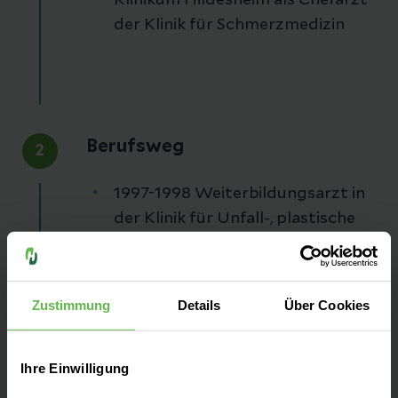
Klinikum Hildesheim als Chefarzt
der Klinik für Schmerzmedizin
Berufsweg
2
1997-1998 Weiterbildungsarzt in
der Klinik für Unfall-, plastische
und Wiederherstellungschirurgie,
Universitätsmedizin Göttingen
1998-2004 Weiterbildungs- und
Zustimmung
Details
Über Cookies
Facharzt im Zentrum für
Anaesthesiologie, Rettungs- und
Ihre Einwilligung
Intensivmedizin,