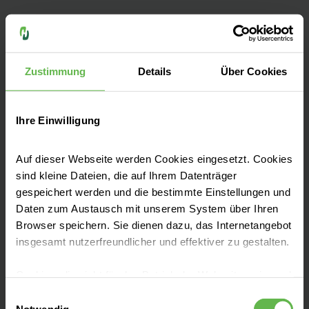
Die Helios Fachkliniken Hildburghausen
widmen sich der Behandlung von
Zustimmung
Details
Über Cookies
neurologischen und psychiatrischen
Krankheitsbildern.
Ihre Einwilligung
Auf dieser Webseite werden Cookies eingesetzt. Cookies
sind kleine Dateien, die auf Ihrem Datenträger
Unsere Fachbereiche
gespeichert werden und die bestimmte Einstellungen und
Daten zum Austausch mit unserem System über Ihren
Browser speichern. Sie dienen dazu, das Internetangebot
Ihre Ansprechpartner
insgesamt nutzerfreundlicher und effektiver zu gestalten.
Cookies, die nicht für den Betrieb der Webseite zwingend
notwendig sind, dürfen nur mit Ihrer Einwilligung
Aufnahme & Besucher
Einwilligungsauswahl
eingesetzt werden.