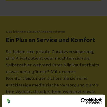
Das könnte Sie auch interessieren
Ein Plus an Service und Komfort
Sie haben eine private Zusatzversicherung,
sind Privatpatient oder möchten sich als
Selbstzahler während Ihres Klinikaufenthalts
etwas mehr gönnen? Mit unseren
Komfortleistungen sichern Sie sich eine
erstklassige medizinische Versorgung durch
Ihre Wahlärztin oder Ihren Wahlarzt sowie
eine exklusive Unterbringung mit
besonderem Service..