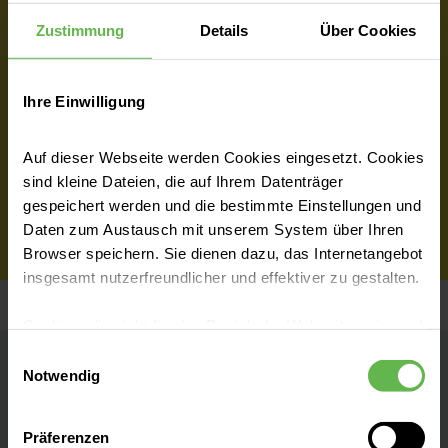
Zustimmung
Details
Über Cookies
Zimmerwahl
Ihre Einwilligung
Auf dieser Webseite werden Cookies eingesetzt. Cookies
Arztwahl
sind kleine Dateien, die auf Ihrem Datenträger
gespeichert werden und die bestimmte Einstellungen und
Daten zum Austausch mit unserem System über Ihren
Browser speichern. Sie dienen dazu, das Internetangebot
insgesamt nutzerfreundlicher und effektiver zu gestalten.
Cookies, die nicht für den Betrieb der Webseite zwingend
notwendig sind, dürfen nur mit Ihrer Einwilligung
Einwilligungsauswahl
eingesetzt werden.
Notwendig
Helios Fachkliniken
Hildburghausen
Es steht Ihnen frei, unsere Seite mit nur den notwendigen
Präferenzen
Cookies zu benutzen, eine individuelle Auswahl