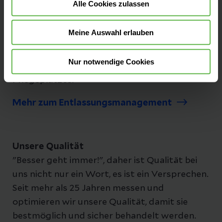
Alle Cookies zulassen
Entlassungsmanagement - Unterstützung
für die Zeit nach der Klinik
Meine Auswahl erlauben
Unsere Mitarbeiter:innen unterstützen Sie
bei allen sozialen Fragen, zum Beispiel bei der
Nur notwendige Cookies
Organisation eines Pflegedienstes oder eines
Pflegeplatzes.
Mehr zum Entlassungsmanagement
Unsere Qualität
"Besser geht immer!", daher ist Qualität bei
uns nicht nur ein Wort, es ist ein Versprechen.
Seit mehr als 25 Jahren messen und
optimieren wir unsere Qualität, damit sie
bestmöglich und sicher behandelt werden.