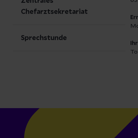
Zentrales
05
Chefarztsekretariat
Er
Mo
Sprechstunde
Ih
To