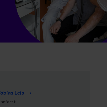
obias Leis
hefarzt