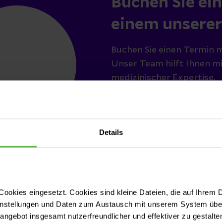
Buchen Sie ei
einem unserer
Buchen Sie einen Termin m
Unser Team hilft Ihnen m
medizinischer Expertise.
Termin buch
Details
ungen
ookies eingesetzt. Cookies sind kleine Dateien, die auf Ihrem 
instellungen und Daten zum Austausch mit unserem System über
tangebot insgesamt nutzerfreundlicher und effektiver zu gestalte