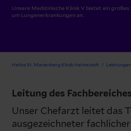
Unsere Medizinische Klinik V bietet ein groß
um Lungenerkrankungen an.
Helios St. Marienberg Klinik Helmstedt
Leistungen
Leitung des Fachbereiche
Unser Chefarzt leitet das 
ausgezeichneter fachlicher