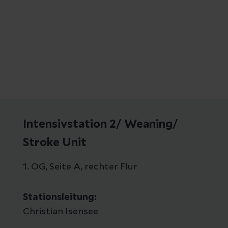
ovokation
ntersuchung der Pleura und der Lunge
se
Intensivstation 2/ Weaning/
Stroke Unit
1. OG, Seite A, rechter Flur
Stationsleitung:
Christian Isensee