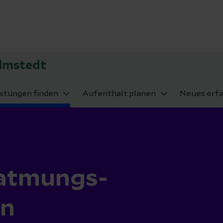
elmstedt
istungen finden
Aufenthalt planen
Neues erf
atmungs-
in