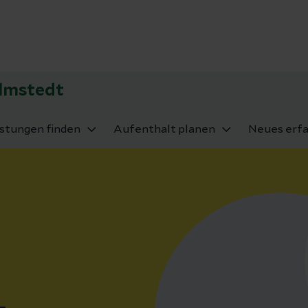
elmstedt
istungen finden
Aufenthalt planen
Neues erf