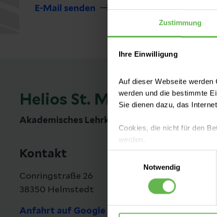
E-Mail senden
Zustimmung
Ihre Einwilligung
Auf dieser Webseite werden C
werden und die bestimmte E
Helios St. Marienberg Kli
Sie dienen dazu, das Interne
Akademisches Lehrkrankenhaus der Otto-vo
Cookies, die nicht für den Be
werden.
Kontakt
Einwilligungsauswahl
Es steht Ihnen frei, unsere S
Notwendig
nicht notwendigen Cookies zu
Conringstraße 26
einzuwilligen. Ihre Auswahle
38350 Helmstedt
Anfahrt auf Google Maps