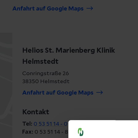
Anfahrt auf Google Maps
Helios St. Marienberg Klinik
Helmstedt
Conringstraße 26
38350 Helmstedt
Anfahrt auf Google Maps
Kontakt
Tel:
0 53 51 14 - 0
Fax:
0 53 51 14 - 88 88