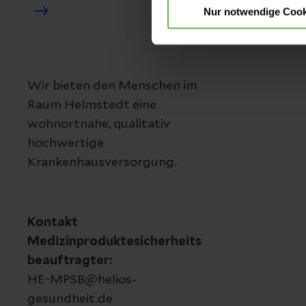
Nur notwendige Cook
Wir bieten den Menschen im
Raum Helmstedt eine
wohnortnahe, qualitativ
hochwertige
Krankenhausversorgung.
Kontakt
Medizinproduktesicherheits
beauftragter:
HE-MPSB@helios-
gesundheit.de