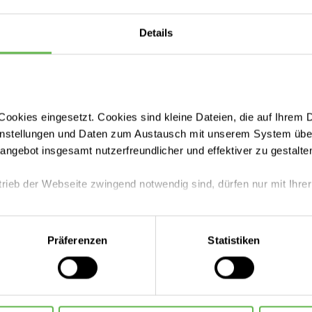
Details
ookies eingesetzt. Cookies sind kleine Dateien, die auf Ihrem 
instellungen und Daten zum Austausch mit unserem System über
nik Helmstedt
tangebot insgesamt nutzerfreundlicher und effektiver zu gestalte
n Guericke-Universität Magdeburg
trieb der Webseite zwingend notwendig sind, dürfen nur mit Ihrer
Leistungen finden
eite mit nur den notwendigen Cookies zu benutzen, eine individue
Präferenzen
Statistiken
 treffen oder durch Auswahl von „Alle Cookies akzeptieren“ in 
ntscheidung können Sie jederzeit ändern oder widerrufen.
Ihre Ansprechpartner