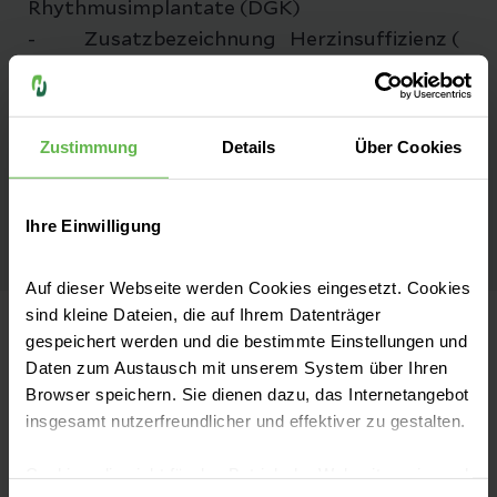
Rhythmusimplantate (DGK)
- Zusatzbezeichnung Herzinsuffizienz (
DGK)
- Interventionelle Behandlung von
Herzklappenerkrankungen (TAVI / TEER)
Zustimmung
Details
Über Cookies
- Mitgliedschaften der DGK , ESC, AG
Rhythmologie der DGK
Ihre Einwilligung
- Langjähriger PEER der Initiative
Qualitätsmedizin
Auf dieser Webseite werden Cookies eingesetzt. Cookies
sind kleine Dateien, die auf Ihrem Datenträger
gespeichert werden und die bestimmte Einstellungen und
Daten zum Austausch mit unserem System über Ihren
Helios Klinikum Gotha
Browser speichern. Sie dienen dazu, das Internetangebot
insgesamt nutzerfreundlicher und effektiver zu gestalten.
Heliosstraße 1
99867 Gotha
Cookies, die nicht für den Betrieb der Webseite zwingend