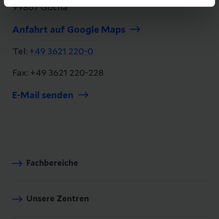
99867 Gotha
Anfahrt auf Google Maps
Tel:
+49 3621 220-0
Fax: +49 3621 220-228
E-Mail senden
Fachbereiche
Unsere Zentren