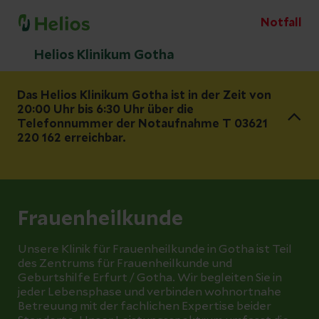
Notfall
Helios Klinikum Gotha
Das Helios Klinikum Gotha ist in der Zeit von
20:00 Uhr bis 6:30 Uhr über die
Telefonnummer der Notaufnahme T 03621
220 162 erreichbar.
Frauenheilkunde
Unsere Klinik für Frauenheilkunde in Gotha ist Teil
des Zentrums für Frauenheilkunde und
Geburtshilfe Erfurt / Gotha. Wir begleiten Sie in
jeder Lebensphase und verbinden wohnortnahe
Betreuung mit der fachlichen Expertise beider