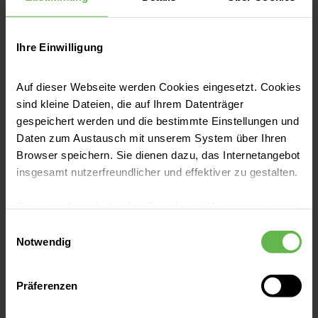
Ihre Einwilligung
Auf dieser Webseite werden Cookies eingesetzt. Cookies
sind kleine Dateien, die auf Ihrem Datenträger
Einblicke in unsere Klinik
gespeichert werden und die bestimmte Einstellungen und
Daten zum Austausch mit unserem System über Ihren
Browser speichern. Sie dienen dazu, das Internetangebot
insgesamt nutzerfreundlicher und effektiver zu gestalten.
Cookies, die nicht für den Betrieb der Webseite zwingend
notwendig sind, dürfen nur mit Ihrer Einwilligung
Einwilligungsauswahl
eingesetzt werden.
Notwendig
Es steht Ihnen frei, unsere Seite mit nur den notwendigen
Präferenzen
Cookies zu benutzen, eine individuelle Auswahl
hinsichtlich der nicht notwendigen Cookies zu treffen