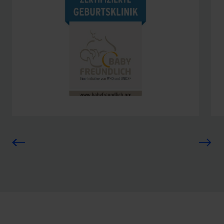
Geburtsklinik seit 2001
Als babyfreundliche Klinik arbeiten
wir nach den B.E.St.- Kritieren. Sie
basieren auf aktuellem
wissenschaftlichen Kenntnissstand,
Zum Netzwerk
internationaler Vereinbarungen und
Vorgabem der WHO und UNICEF.