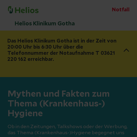
Notfall
Helios Klinikum Gotha
Das Helios Klinikum Gotha ist in der Zeit von
20:00 Uhr bis 6:30 Uhr über die
Telefonnummer der Notaufnahme T 03621
220 162 erreichbar.
Mythen und Fakten zum
Thema (Krankenhaus-)
Hygiene
Ob in den Zeitungen, Talkshows oder der Werbung,
das Thema (Krankenhaus-)Hygiene begegnet uns