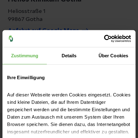
Heliosstraße 1
99867 Gotha
Anfahrt auf Google Maps
Kontakt
Zustimmung
Details
Über Cookies
Tel:
+49 3621 220-0
Fax:
+49 3621 220-228
Ihre Einwilligung
E-Mail senden
Auf dieser Webseite werden Cookies eingesetzt. Cookies
sind kleine Dateien, die auf Ihrem Datenträger
gespeichert werden und die bestimmte Einstellungen und
Daten zum Austausch mit unserem System über Ihren
Browser speichern. Sie dienen dazu, das Internetangebot
Helios Klinikum Gotha
insgesamt nutzerfreundlicher und effektiver zu gestalten.