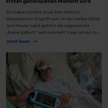
ersten gemeinsamen Moment wird
Ein Kaiserschnitt muss kein klinisch-
distanzierter Eingriff sein. In der Helios Klinik
Jerichower Land gehört die sogenannte
„Kaisergeburt“ seit nunmehr zwei Jahren zu
der modernen Geburtshilfe. Das Konzept
Jetzt lesen
rückt das unmittelbare „Bonding“ in den
Fokus und beweist, dass sich modernste
Chirurgie und intensive erste Nähe nicht
ausschließen. Oberärztin Susanne Grobe aus
der Helios Klinik Jerichower Land gibt einen
Einblick in die „Kaisergeburt“.