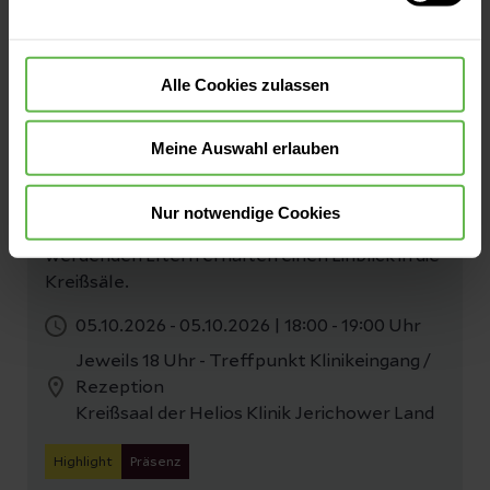
Führungen
Kreißsaalführung im Oktober
2026
Alle Cookies zulassen
In den Kreißsaalführungen in der Helios Klinik
Meine Auswahl erlauben
Jerichower Land bekommen Interessierte die
Möglichkeit, Fragen zum Thema
Schwangerschaft, Geburt und Wochenbett
Nur notwendige Cookies
direkt an die Expert:innen zu richten und die
werdenden Eltern erhalten einen Einblick in die
Kreißsäle.
05.10.2026 - 05.10.2026
|
18:00 - 19:00 Uhr
Jeweils 18 Uhr - Treffpunkt Klinikeingang /
Rezeption
Kreißsaal der Helios Klinik Jerichower Land
Highlight
Präsenz