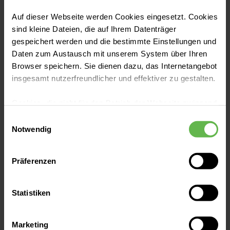
werdenden Eltern erhalten einen Einblick in die
Kreißsäle.
Auf dieser Webseite werden Cookies eingesetzt. Cookies
sind kleine Dateien, die auf Ihrem Datenträger
14.09.2026 - 14.09.2026
|
18:00 - 19:00 Uhr
gespeichert werden und die bestimmte Einstellungen und
Jeweils 18 Uhr - Treffpunkt Klinikeingang /
Daten zum Austausch mit unserem System über Ihren
Rezeption
Browser speichern. Sie dienen dazu, das Internetangebot
Kreißsaal der Helios Klinik Jerichower Land
insgesamt nutzerfreundlicher und effektiver zu gestalten.
Highlight
Präsenz
Cookies, die nicht für den Betrieb der Webseite zwingend
notwendig sind, dürfen nur mit Ihrer Einwilligung
Einwilligungsauswahl
eingesetzt werden.
Notwendig
OCT
05
Es steht Ihnen frei, unsere Seite mit nur den notwendigen
Präferenzen
2026
Cookies zu benutzen, eine individuelle Auswahl
hinsichtlich der nicht notwendigen Cookies zu treffen
oder durch Auswahl von „Alle Cookies akzeptieren“ in die
Statistiken
Verwendung aller Cookies einzuwilligen. Ihre
Auswahlentscheidung können Sie jederzeit ändern oder
Marketing
widerrufen.