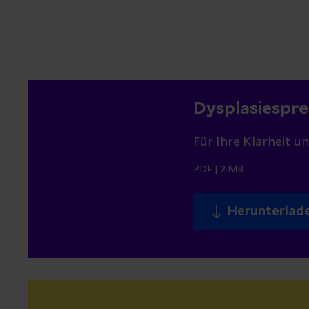
Dysplasiespr
Für Ihre Klarheit u
PDF
|
2 MB
Herunterlad