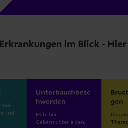
Erkrankungen im Blick - Hier
z
Unterbauchbesc
Brus
hwerden
gen
 bei
se und
Hilfe bei
Diagno
Gebärmutterleiden,
Therap