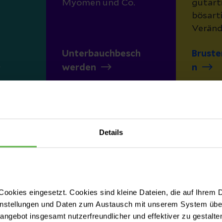
Myomen und Co.
gutart
bösart
Verän
Unterbauchbesch
Bruste
werden
n
Details
ookies eingesetzt. Cookies sind kleine Dateien, die auf Ihrem 
instellungen und Daten zum Austausch mit unserem System über
tangebot insgesamt nutzerfreundlicher und effektiver zu gestalte
Bei uns finden Sie modern e