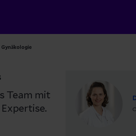
Gynäkologie
s
as Team mit
D
 Expertise.
C