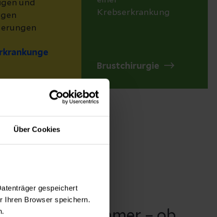
einer
igen und
Krebserkrankung
igen
derungen
rkrankunge
Brustchirurgie
Über Cookies
Datenträger gespeichert
 Ihren Browser speichern.
n.
ingerichtete Zimmer – ob