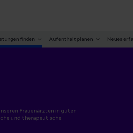
istungen finden
Aufenthalt planen
Neues erf
unseren Frauenärzten in guten
sche und therapeutische