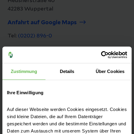
Heusnerstraße 40
42283 Wuppertal
Anfahrt auf Google Maps
Tel:
(0202) 896-0
E-Mail senden
Zustimmung
Details
Über Cookies
Sie finden uns an zwei Standorten in
Wuppertal:
Ihre Einwilligung
Campus Barmen (Hauptstandort)
Auf dieser Webseite werden Cookies eingesetzt. Cookies
Campus Elberfeld (Herzzentrum, ENDO-
sind kleine Dateien, die auf Ihrem Datenträger
gespeichert werden und die bestimmte Einstellungen und
Klinik, Schlaflabor und Praxen)
Daten zum Austausch mit unserem System über Ihren