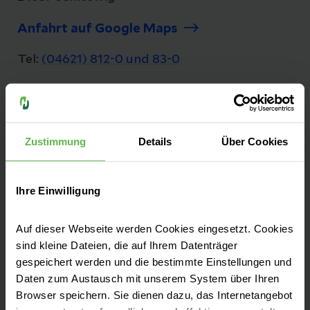
Anfahrt auf Google Maps
Tel:
(04621) 812-0 und 83-0
Unsere Qualität
Zustimmung
Details
Über Cookies
"Besser geht immer!", daher ist Qualität bei
uns nicht nur ein Wort, es ist ein Versprechen.
Ihre Einwilligung
Seit mehr als 25 Jahren messen und
optimieren wir unsere Qualität, damit sie
Auf dieser Webseite werden Cookies eingesetzt. Cookies
bestmöglich und sicher behandelt werden.
sind kleine Dateien, die auf Ihrem Datenträger
gespeichert werden und die bestimmte Einstellungen und
Zu unseren Qualitätszahlen
Daten zum Austausch mit unserem System über Ihren
Browser speichern. Sie dienen dazu, das Internetangebot