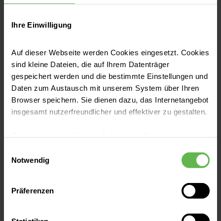
Ihre Einwilligung
Pressemitteilungen
Auf dieser Webseite werden Cookies eingesetzt. Cookies
Führungswechsel in der Klinik für
sind kleine Dateien, die auf Ihrem Datenträger
Urologie
gespeichert werden und die bestimmte Einstellungen und
Daten zum Austausch mit unserem System über Ihren
Doctor-Medic Dorin Popescu ist neuer
Browser speichern. Sie dienen dazu, das Internetangebot
Chefarzt am Helios Klinikum Salzgitter
insgesamt nutzerfreundlicher und effektiver zu gestalten.
Jetzt lesen
Cookies, die nicht für den Betrieb der Webseite zwingend
notwendig sind, dürfen nur mit Ihrer Einwilligung
Einwilligungsauswahl
eingesetzt werden.
Notwendig
Es steht Ihnen frei, unsere Seite mit nur den notwendigen
Präferenzen
Cookies zu benutzen, eine individuelle Auswahl
hinsichtlich der nicht notwendigen Cookies zu treffen
oder durch Auswahl von „Alle Cookies akzeptieren“ in die