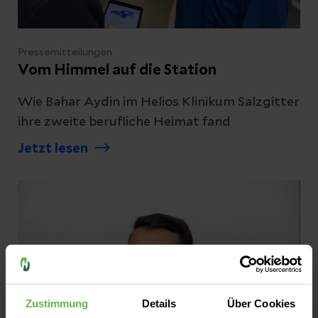
Pressemitteilungen
Vom Himmel auf die Station
Wie Bahar Aydin im Helios Klinikum Salzgitter
ihre zweite berufliche Heimat fand
Jetzt lesen
Zustimmung
Details
Über Cookies