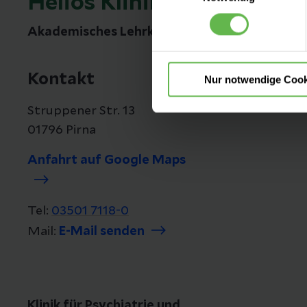
Helios Klinikum Pirna
nicht notwendigen Cookies zu
einzuwilligen. Ihre Auswahle
Akademisches Lehrkrankenhaus
Kontakt
Nur notwendige Cook
Struppener Str. 13
01796 Pirna
Anfahrt auf Google Maps
Tel:
03501 7118-0
Mail:
E-Mail senden
Klinik für Psychiatrie und