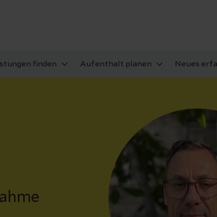
istungen finden
Aufenthalt planen
Neues erf
k
nahme