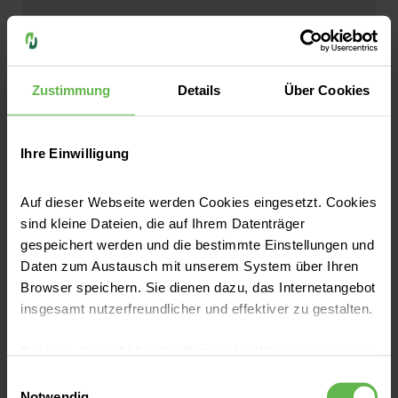
Behandlungsspektrum
:
Komplexe Fehlbildungen der
Zustimmung
Details
Über Cookies
Speiseröhre
Fehlbildung des Zwerchfells
Ihre Einwilligung
Fehlbildungen im Bereich des Darms
Auf dieser Webseite werden Cookies eingesetzt. Cookies
Fehlbildungen im Analbereich
sind kleine Dateien, die auf Ihrem Datenträger
gespeichert werden und die bestimmte Einstellungen und
Daten zum Austausch mit unserem System über Ihren
Kontakt:
(07231) 969-2742
Browser speichern. Sie dienen dazu, das Internetangebot
insgesamt nutzerfreundlicher und effektiver zu gestalten.
Unser Fachbereich
Cookies, die nicht für den Betrieb der Webseite zwingend
notwendig sind, dürfen nur mit Ihrer Einwilligung
Kinderchirurgie
Einwilligungsauswahl
eingesetzt werden.
Notwendig