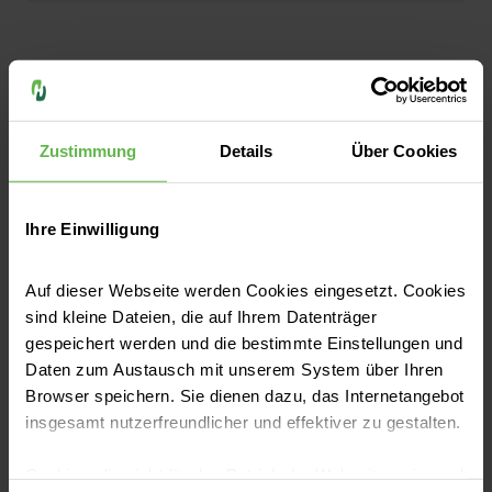
Krankenhaus-Infektions-Surveillance
Zustimmung
Details
Über Cookies
Um sich hier einem nationalen Vergleich zu
stellen, sind die Helios Kliniken Teilnehmer
des Krankenhaus-Infektions-Surveillance-
Ihre Einwilligung
Systems (KISS = Erfassung von nosokomialen
Infektionen) des Nationalen
Auf dieser Webseite werden Cookies eingesetzt. Cookies
Referenzzentrums für Surveillance von
sind kleine Dateien, die auf Ihrem Datenträger
nosokomialen Infektionen (NRZ).
gespeichert werden und die bestimmte Einstellungen und
Daten zum Austausch mit unserem System über Ihren
Browser speichern. Sie dienen dazu, das Internetangebot
insgesamt nutzerfreundlicher und effektiver zu gestalten.
Hier finden Sie die
Cookies, die nicht für den Betrieb der Webseite zwingend
Hygienebeauftragten in unserem