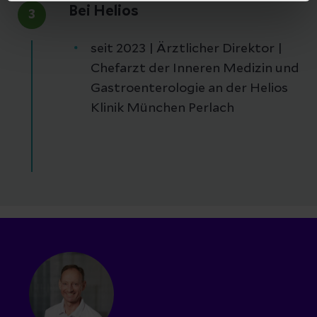
Bei Helios
3
seit 2023 | Ärztlicher Direktor |
Chefarzt der Inneren Medizin und
Gastroenterologie an der Helios
Klinik München Perlach