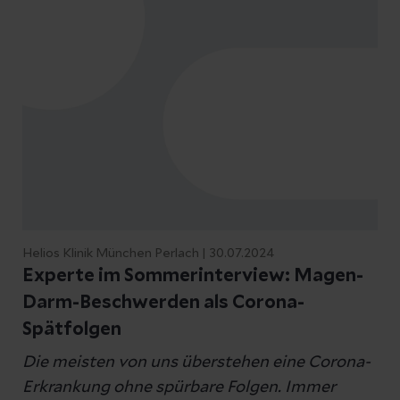
Bayern e.V. (gfgb.org)
MGG Mitteldeutsche Gesellschaft
für Gastroenterologie
Mitteldeutsche Gesellschaft für
Gastroenterologie (mgfg.de)
GGNRW Gesellschaft für
Gastroenterologie in Nordrhein-
Westfalen
Home - Gesellschaft für
Gastroenterologie in Nordrhein-
Westfalen e.V. (gastronrw.de)
Helios Klinik München Perlach | 30.07.2024
Experte im Sommerinterview: Magen-
Darm-Beschwerden als Corona-
Spätfolgen
Die meisten von uns überstehen eine Corona-
Erkrankung ohne spürbare Folgen. Immer