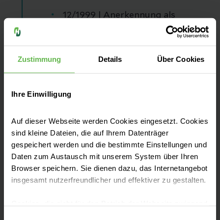
12/1999 | Anerkennung als
Facharzt für das Teilgebiet
Gastroenterologie
Zustimmung
Details
Über Cookies
11/1998 - 09/2001 | Oberarzt am
akademischen Lehrkrankenhaus
der Universität Würzburg in der
Ihre Einwilligung
Medizinischen Klinik I (Klinikum
Coburg)
Auf dieser Webseite werden Cookies eingesetzt. Cookies
sind kleine Dateien, die auf Ihrem Datenträger
09/2001 - 06/2005 | Leitender
gespeichert werden und die bestimmte Einstellungen und
Chefarzt am akademischen
Daten zum Austausch mit unserem System über Ihren
Lehrkrankenhaus der
Browser speichern. Sie dienen dazu, das Internetangebot
Universitätsklinik Dresden
insgesamt nutzerfreundlicher und effektiver zu gestalten.
(Krankenhaus Freital –
Cookies, die nicht für den Betrieb der Webseite zwingend
Medizinische Klinik I, II und III)
notwendig sind, dürfen nur mit Ihrer Einwilligung
Einwilligungsauswahl