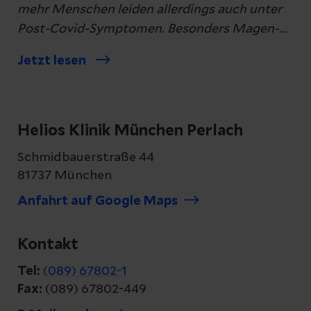
mehr Menschen leiden allerdings auch unter
Post-Covid-Symptomen. Besonders Magen-
Darm-Beschwerden machen vielen
Jetzt lesen
Betroffenen auch lange nach einer
überstandenen Covid-Infektion noch zu
schaffen.
Helios Klinik München Perlach
Schmidbauerstraße 44
81737 München
Anfahrt auf Google Maps
Kontakt
Tel:
(089) 67802-1
Fax:
(089) 67802-449