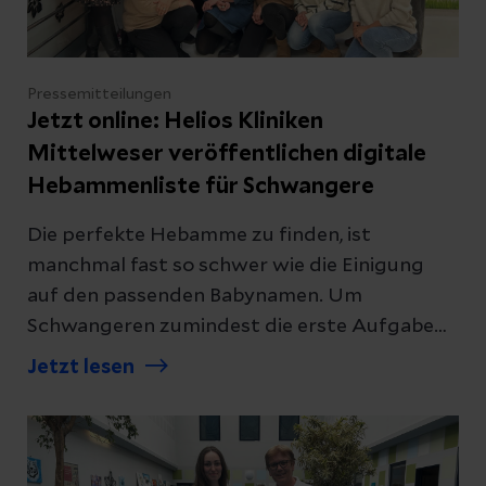
Traumanetzwerk Hannover DGU®.
Pressemitteilungen
Jetzt online: Helios Kliniken
Mittelweser veröffentlichen digitale
Hebammenliste für Schwangere
Die perfekte Hebamme zu finden, ist
manchmal fast so schwer wie die Einigung
auf den passenden Babynamen. Um
Schwangeren zumindest die erste Aufgabe
komplett abzunehmen, haben die Helios
Jetzt lesen
Kliniken Mittelweser in enger Kooperation
mit den lokalen Geburtshelferinnen eine
digitale Abkürzung gebaut – auch über den
Landkreis Nienburg hinaus. Per QR-Code auf