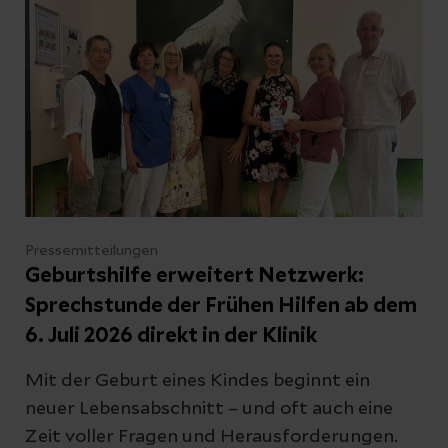
Mittwoch, 8. Juli, von 14:00 bis 15:30 Uhr im
Frühstücksaufenthaltsraum der Station 6.
Die Veranstaltung richtet sich
selbstverständlich auch an Mütter, die nicht
stillen oder schon Beikost geben. Die
Teilnahme ist kostenfrei und ohne
Anmeldung möglich – Babys sind
selbstverständlich herzlich willkommen.
Pressemitteilungen
Geburtshilfe erweitert Netzwerk:
Sprechstunde der Frühen Hilfen ab dem
6. Juli 2026 direkt in der Klinik
Mit der Geburt eines Kindes beginnt ein
neuer Lebensabschnitt – und oft auch eine
Zeit voller Fragen und Herausforderungen.