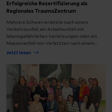
Erfolgreiche Rezertifizierung als
Regionales TraumaZentrum
Mehrere Schwerverletzte nach einem
Verkehrsunfall, ein Arbeitsunfall mit
lebensgefährlichen Verletzungen oder ein
Massenanfall von Verletzten nach einem
Unwetter: In solchen Situationen entscheidet
Jetzt lesen
nicht nur medizinisches Können, sondern vor
allem das reibungslose Zusammenspiel vieler
Fachbereiche. Damit diese Abläufe jederzeit
funktionieren, müssen Kliniken höchste
Qualitätsstandards erfüllen. Dass dies in den
Helios Kliniken Mittelweser der Fall ist,
bestätigt die erneute Rezertifizierung als
Regionales TraumaZentrum im