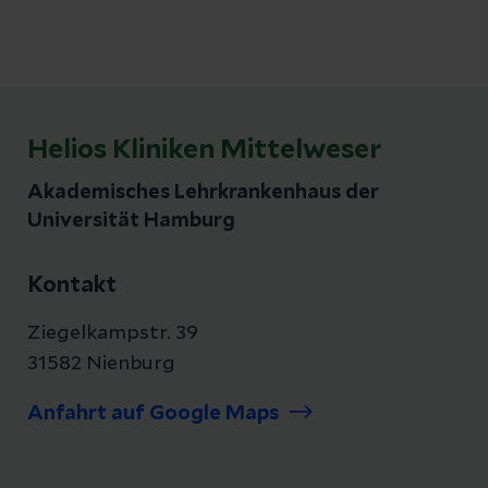
des Klinikverbunds künftig gemeinsam mit
Dr. Michael Stalp gestalten, der dem
Standort Nienburg als Ärztlicher Direktor
erhalten bleibt. Gleichzeitig bekräftigt die
Klinikleitung die hohe Bedeutung der
Helios Kliniken Mittelweser
Fachabteilungen in Stolzenau und setzt deren
Ausbau konsequent fort.
Akademisches Lehrkrankenhaus der
Universität Hamburg
Kontakt
Ziegelkampstr. 39
31582 Nienburg
Anfahrt auf Google Maps