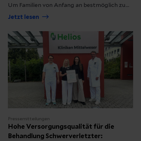
Um Familien von Anfang an bestmöglich zu
unterstützen, bauen die Helios Kliniken
Jetzt lesen
Mittelweser ihre regionalen Kooperationen
weiter aus. Ab dem 6. Juli 2026 bieten die
Frühen Hilfen des Landkreises
Nienburg/Weser jeden Montag eine offene
Sprechstunde direkt in der Klinik an.
Pressemitteilungen
Hohe Versorgungsqualität für die
Behandlung Schwerverletzter: