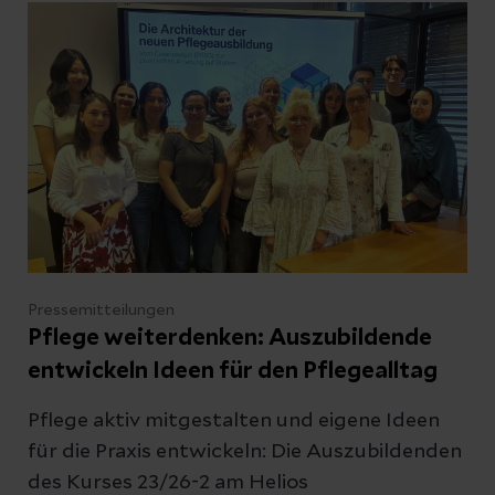
verbindet die Fachabteilung medizinische,
psychologische und therapeutische Ansätze.
Aufgrund der weiterhin hohen Nachfrage
erweitert die Schmerzklinik nun ihre
Kapazitäten: Künftig können rund ein Drittel
mehr Patientinnen und Patienten stationär
behandelt werden. Gleichzeitig wird das
multiprofessionelle Team weiter verstärkt.
Pressemitteilungen
Pflege weiterdenken: Auszubildende
entwickeln Ideen für den Pflegealltag
Pflege aktiv mitgestalten und eigene Ideen
für die Praxis entwickeln: Die Auszubildenden
des Kurses 23/26-2 am Helios