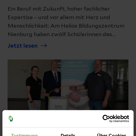
Ein Beruf mit Zukunft, hoher fachlicher
Expertise – und vor allem mit Herz und
Menschlichkeit: Am Helios Bildungszentrum
Nienburg haben zwölf Schülerinnen des
Kurses 23/26-2 ihr Examen zur Pflegefachfrau
Jetzt lesen
erfolgreich bestanden. Eine Absolventin
schloss ihre Ausbildung dabei sogar mit der
Traumnote 1,0 ab. Im Rahmen einer feierlichen
Examensübergabe in der Helios Klinik
Stolzenau wurden die Absolventinnen für ihre
Leistungen geehrt. Besonders erfreulich:
Einige von ihnen werden künftig die Teams
der Helios Kliniken Mittelweser verstärken
und ihre berufliche Zukunft in der Region
gestalten
Zustimmung
Details
Über Cookies