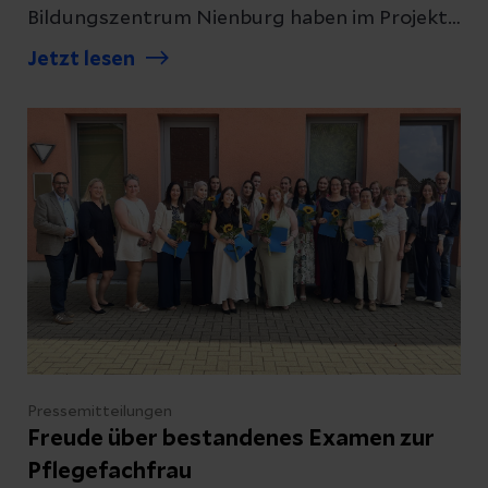
Bildungszentrum Nienburg haben im Projekt
„Pflege weiterdenken“ aktuelle
Jetzt lesen
Herausforderungen aus dem Pflegealltag
aufgegriffen, Lösungen erarbeitet und ihre
Ergebnisse im Rahmen eines Praxisforums
vorgestellt. Dabei standen Themen wie
Theorie-Praxis-Transfer, Kommunikation,
Übergaben und die Begleitung neuer
Mitarbeitender im Fokus.
Pressemitteilungen
Freude über bestandenes Examen zur
Pflegefachfrau