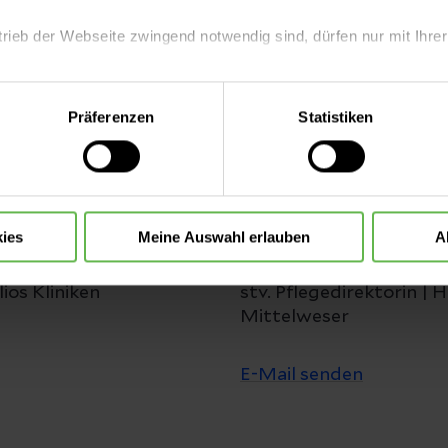
ards in der Pflege. Sie kümmert sich um die Ausbil
 fördert aktiv die Fort- und Weiterbildung der Mita
trieb der Webseite zwingend notwendig sind, dürfen nur mit Ihrer
eite mit nur den notwendigen Cookies zu benutzen, eine individue
Präferenzen
Statistiken
 treffen oder durch Auswahl von „Alle Cookies akzeptieren“ in 
ntscheidung können Sie jederzeit ändern oder widerrufen.
ies
Meine Auswahl erlauben
A
Claudia Frese
ios Kliniken
stv. Pflegedirektorin | H
Mittelweser
E-Mail senden