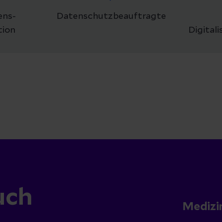
ens-
Datenschutzbeauftragte
ion
Digital
uch
Medizi