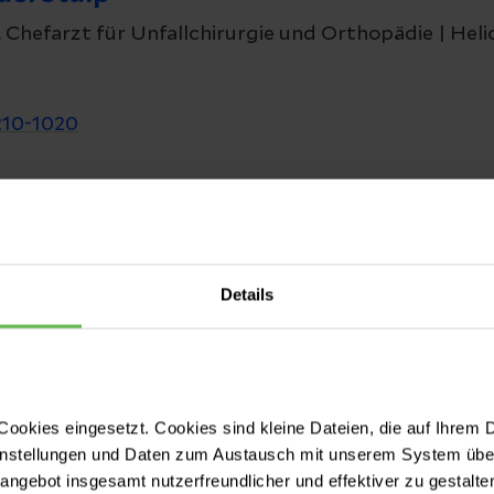
, Chefarzt für Unfallchirurgie und Orthopädie | Heli
210-1020
Details
direktion
 steht sämtlichen Pflegekräften und den spezialisie
 vor. Zudem trägt sie dafür Sorge, dass stets genü
ookies eingesetzt. Cookies sind kleine Dateien, die auf Ihrem 
t, um Patienten bestmöglich zu betreuen. Die Pfleged
instellungen und Daten zum Austausch mit unserem System über
die Einführung und Durchsetzung der aktuellen Pfle
tangebot insgesamt nutzerfreundlicher und effektiver zu gestalte