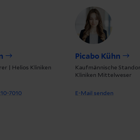
n
Picabo Kühn
er | Helios Kliniken
Kaufmännische Standortl
Kliniken Mittelweser
210-7010
E-Mail senden