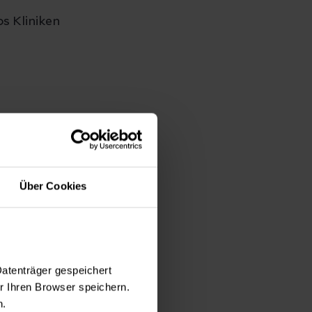
os Kliniken
Über Cookies
rten
gend pflegerisches
Datenträger gespeichert
irektorin ist
 Ihren Browser speichern.
geleitlinien und
n.