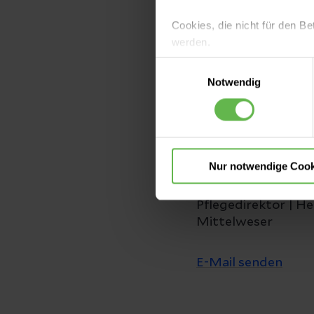
der neuesten Stand
Pflegepersonals und
Cookies, die nicht für den Be
werden.
Einwilligungsauswahl
Es steht Ihnen frei, unsere S
Notwendig
nicht notwendigen Cookies zu
einzuwilligen. Ihre Auswahle
Nur notwendige Cook
Bernd Hartig
Pflegedirektor | Hel
Mittelweser
E-Mail senden