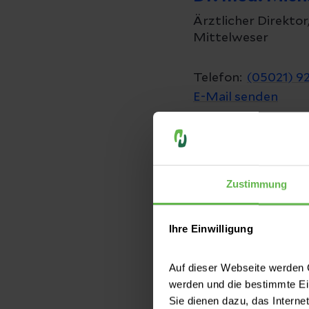
Ärztlicher Direktor
Mittelweser
Telefon:
(05021) 9
E-Mail senden
Zustimmung
Die Pflege
Ihre Einwilligung
Die Pflegedirektion
Pflegefachdiensten
Auf dieser Webseite werden C
Personal vor Ort is
werden und die bestimmte E
verantwortlich für 
Sie dienen dazu, das Interne