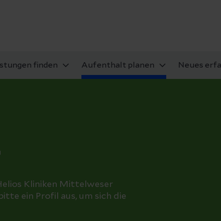
istungen finden
Aufenthalt planen
Neues erf
r
elios Kliniken Mittelweser
te ein Profil aus, um sich die