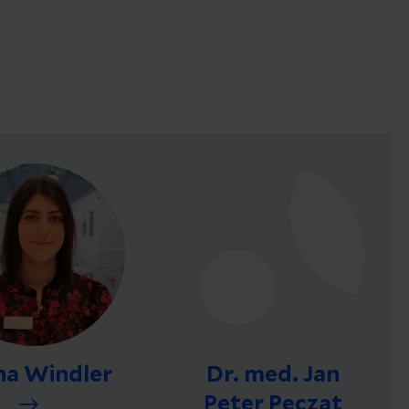
na Windler
Dr. med. Jan
Peter Peczat