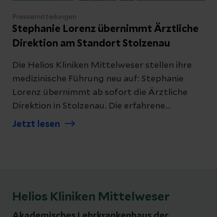
Pressemitteilungen
Stephanie Lorenz übernimmt Ärztliche
Direktion am Standort Stolzenau
Die Helios Kliniken Mittelweser stellen ihre
medizinische Führung neu auf: Stephanie
Lorenz übernimmt ab sofort die Ärztliche
Direktion in Stolzenau. Die erfahrene
Geriaterin wird die medizinische Entwicklung
Jetzt lesen
des Klinikverbunds künftig gemeinsam mit
Dr. Michael Stalp gestalten, der dem
Standort Nienburg als Ärztlicher Direktor
erhalten bleibt. Gleichzeitig bekräftigt die
Klinikleitung die hohe Bedeutung der
Helios Kliniken Mittelweser
Fachabteilungen in Stolzenau und setzt deren
Ausbau konsequent fort.
Akademisches Lehrkrankenhaus der