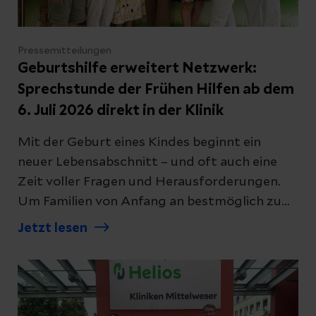
selbstverständlich herzlich willkommen.
Pressemitteilungen
Geburtshilfe erweitert Netzwerk:
Sprechstunde der Frühen Hilfen ab dem
6. Juli 2026 direkt in der Klinik
Mit der Geburt eines Kindes beginnt ein
neuer Lebensabschnitt – und oft auch eine
Zeit voller Fragen und Herausforderungen.
Um Familien von Anfang an bestmöglich zu
unterstützen, bauen die Helios Kliniken
Jetzt lesen
Mittelweser ihre regionalen Kooperationen
weiter aus. Ab dem 6. Juli 2026 bieten die
Frühen Hilfen des Landkreises
Nienburg/Weser jeden Montag eine offene