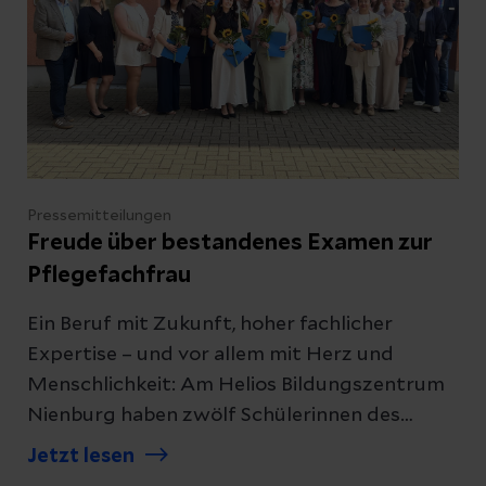
Theorie-Praxis-Transfer, Kommunikation,
Übergaben und die Begleitung neuer
Mitarbeitender im Fokus.
Pressemitteilungen
Freude über bestandenes Examen zur
Pflegefachfrau
Ein Beruf mit Zukunft, hoher fachlicher
Expertise – und vor allem mit Herz und
Menschlichkeit: Am Helios Bildungszentrum
Nienburg haben zwölf Schülerinnen des
Kurses 23/26-2 ihr Examen zur Pflegefachfrau
Jetzt lesen
erfolgreich bestanden. Eine Absolventin