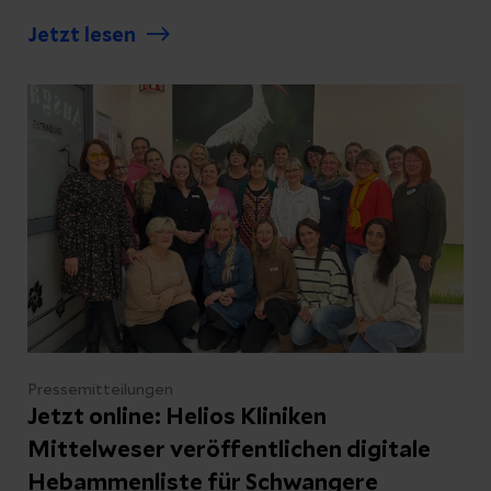
Unwetter: In solchen Situationen entscheidet
Jetzt lesen
nicht nur medizinisches Können, sondern vor
allem das reibungslose Zusammenspiel vieler
Fachbereiche. Damit diese Abläufe jederzeit
funktionieren, müssen Kliniken höchste
Qualitätsstandards erfüllen. Dass dies in den
Helios Kliniken Mittelweser der Fall ist,
bestätigt die erneute Rezertifizierung als
Regionales TraumaZentrum im
Traumanetzwerk Hannover DGU®.
Pressemitteilungen
Jetzt online: Helios Kliniken
Mittelweser veröffentlichen digitale
Hebammenliste für Schwangere