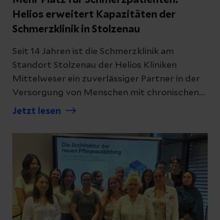
Helios erweitert Kapazitäten der
Schmerzklinik in Stolzenau
Seit 14 Jahren ist die Schmerzklinik am
Standort Stolzenau der Helios Kliniken
Mittelweser ein zuverlässiger Partner in der
Versorgung von Menschen mit chronischen
Schmerzen. Mit ihrem multimodalen und
Jetzt lesen
interdisziplinären Behandlungskonzept
verbindet die Fachabteilung medizinische,
psychologische und therapeutische Ansätze.
Aufgrund der weiterhin hohen Nachfrage
erweitert die Schmerzklinik nun ihre
Kapazitäten: Künftig können rund ein Drittel
mehr Patientinnen und Patienten stationär
behandelt werden. Gleichzeitig wird das