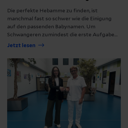
Die perfekte Hebamme zu finden, ist
manchmal fast so schwer wie die Einigung
auf den passenden Babynamen. Um
Schwangeren zumindest die erste Aufgabe
komplett abzunehmen, haben die Helios
Jetzt lesen
Kliniken Mittelweser in enger Kooperation
mit den lokalen Geburtshelferinnen eine
digitale Abkürzung gebaut – auch über den
Landkreis Nienburg hinaus. Per QR-Code auf
den Flyern geht es direkt zu einer
dynamischen Online-Liste, die sich ständig
aktualisiert und die Suche mit wenigen Klicks
deutlich erleichtert.