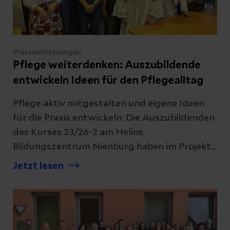
multiprofessionelle Team weiter verstärkt.
Pressemitteilungen
Pflege weiterdenken: Auszubildende
entwickeln Ideen für den Pflegealltag
Pflege aktiv mitgestalten und eigene Ideen
für die Praxis entwickeln: Die Auszubildenden
des Kurses 23/26-2 am Helios
Bildungszentrum Nienburg haben im Projekt
„Pflege weiterdenken“ aktuelle
Jetzt lesen
Herausforderungen aus dem Pflegealltag
aufgegriffen, Lösungen erarbeitet und ihre
Ergebnisse im Rahmen eines Praxisforums
vorgestellt. Dabei standen Themen wie