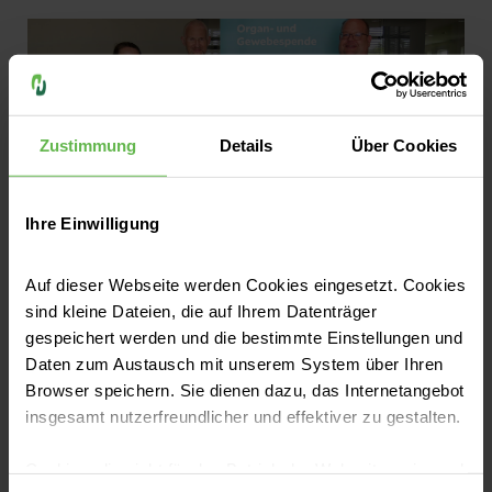
schloss ihre Ausbildung dabei sogar mit der
Traumnote 1,0 ab. Im Rahmen einer feierlichen
Examensübergabe in der Helios Klinik
Stolzenau wurden die Absolventinnen für ihre
Leistungen geehrt. Besonders erfreulich:
Zustimmung
Details
Über Cookies
Einige von ihnen werden künftig die Teams
der Helios Kliniken Mittelweser verstärken
Ihre Einwilligung
und ihre berufliche Zukunft in der Region
gestalten
Auf dieser Webseite werden Cookies eingesetzt. Cookies
sind kleine Dateien, die auf Ihrem Datenträger
Pressemitteilungen
gespeichert werden und die bestimmte Einstellungen und
Helios Cluster Niedersachsen-Nord
Daten zum Austausch mit unserem System über Ihren
kooperiert mit der DGFG in der
Browser speichern. Sie dienen dazu, das Internetangebot
insgesamt nutzerfreundlicher und effektiver zu gestalten.
Gewebespende
Zum 1. Juli erweitert das Helios Cluster
Cookies, die nicht für den Betrieb der Webseite zwingend