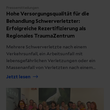
Pressemitteilungen
Hohe Versorgungsqualität für die
Behandlung Schwerverletzter:
Erfolgreiche Rezertifizierung als
Regionales TraumaZentrum
Mehrere Schwerverletzte nach einem
Verkehrsunfall, ein Arbeitsunfall mit
lebensgefährlichen Verletzungen oder ein
Massenanfall von Verletzten nach einem
Unwetter: In solchen Situationen entscheidet
Jetzt lesen
nicht nur medizinisches Können, sondern vor
allem das reibungslose Zusammenspiel vieler
Fachbereiche. Damit diese Abläufe jederzeit
funktionieren, müssen Kliniken höchste
Qualitätsstandards erfüllen. Dass dies in den