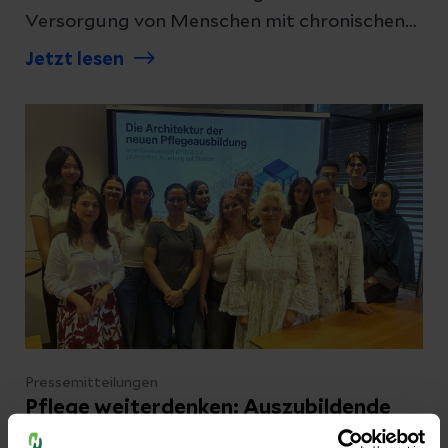
Versorgung von Menschen mit chronischen
Schmerzen. Mit ihrem multimodalen und
Jetzt lesen
interdisziplinären Behandlungskonzept
verbindet die Fachabteilung medizinische,
psychologische und therapeutische Ansätze.
Aufgrund der weiterhin hohen Nachfrage
erweitert die Schmerzklinik nun ihre
Kapazitäten: Künftig können rund ein Drittel
mehr Patientinnen und Patienten stationär
behandelt werden. Gleichzeitig wird das
multiprofessionelle Team weiter verstärkt.
Pressemitteilungen
Pflege weiterdenken: Auszubildende
entwickeln Ideen für den Pflegealltag