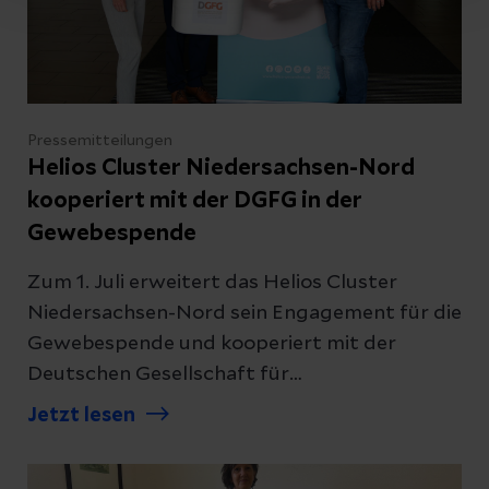
der Helios Kliniken Mittelweser verstärken
und ihre berufliche Zukunft in der Region
gestalten
Pressemitteilungen
Helios Cluster Niedersachsen-Nord
kooperiert mit der DGFG in der
Gewebespende
Zum 1. Juli erweitert das Helios Cluster
Niedersachsen-Nord sein Engagement für die
Gewebespende und kooperiert mit der
Deutschen Gesellschaft für
Gewebetransplantation (DGFG). Dazu gehört
Jetzt lesen
neben der postmortalen Spende von
Augenhornhäuten, Herzklappen,