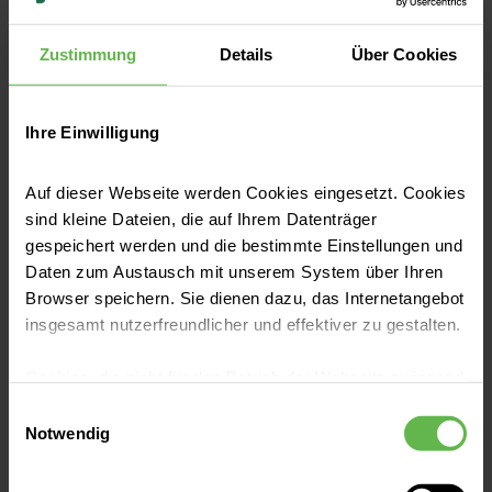
Pflege aktiv mitgestalten und eigene Ideen
Zustimmung
Details
Über Cookies
für die Praxis entwickeln: Die Auszubildenden
des Kurses 23/26-2 am Helios
Bildungszentrum Nienburg haben im Projekt
Ihre Einwilligung
„Pflege weiterdenken“ aktuelle
Jetzt lesen
Herausforderungen aus dem Pflegealltag
Auf dieser Webseite werden Cookies eingesetzt. Cookies
sind kleine Dateien, die auf Ihrem Datenträger
aufgegriffen, Lösungen erarbeitet und ihre
gespeichert werden und die bestimmte Einstellungen und
Ergebnisse im Rahmen eines Praxisforums
Daten zum Austausch mit unserem System über Ihren
vorgestellt. Dabei standen Themen wie
Browser speichern. Sie dienen dazu, das Internetangebot
Theorie-Praxis-Transfer, Kommunikation,
insgesamt nutzerfreundlicher und effektiver zu gestalten.
Übergaben und die Begleitung neuer
Mitarbeitender im Fokus.
Cookies, die nicht für den Betrieb der Webseite zwingend
notwendig sind, dürfen nur mit Ihrer Einwilligung
Einwilligungsauswahl
eingesetzt werden.
Notwendig
Es steht Ihnen frei, unsere Seite mit nur den notwendigen