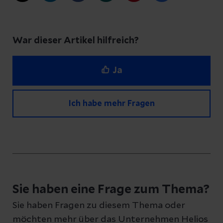
War dieser Artikel hilfreich?
Ja
Ich habe mehr Fragen
Haben Sie Fragen zu diesem Artikel?
Schreiben Sie uns eine Nachricht und geben
Sie haben eine Frage zum Thema?
Sie Ihre E-Mail-Adresse an, damit wir uns bei
Sie haben Fragen zu diesem Thema oder
Ihnen melden können
möchten mehr über das Unternehmen Helios