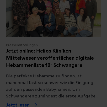
Helios Kliniken Mittelweser der Fall ist,
bestätigt die erneute Rezertifizierung als
Regionales TraumaZentrum im
Traumanetzwerk Hannover DGU®.
Pressemitteilungen
Jetzt online: Helios Kliniken
Mittelweser veröffentlichen digitale
Hebammenliste für Schwangere
Die perfekte Hebamme zu finden, ist
manchmal fast so schwer wie die Einigung
auf den passenden Babynamen. Um
Schwangeren zumindest die erste Aufgabe
komplett abzunehmen, haben die Helios
Jetzt lesen