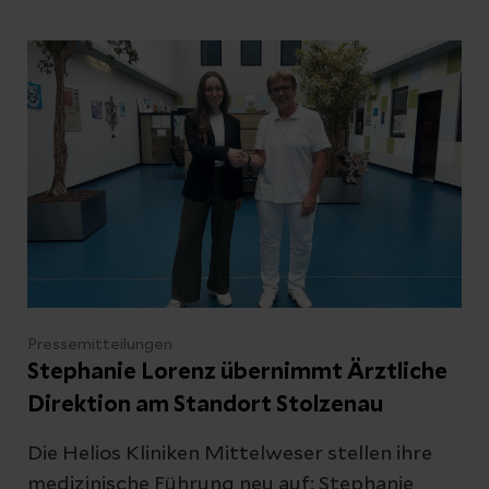
Kliniken Mittelweser in enger Kooperation
mit den lokalen Geburtshelferinnen eine
digitale Abkürzung gebaut – auch über den
Landkreis Nienburg hinaus. Per QR-Code auf
den Flyern geht es direkt zu einer
dynamischen Online-Liste, die sich ständig
aktualisiert und die Suche mit wenigen Klicks
deutlich erleichtert.
Pressemitteilungen
Stephanie Lorenz übernimmt Ärztliche
Direktion am Standort Stolzenau
Die Helios Kliniken Mittelweser stellen ihre
medizinische Führung neu auf: Stephanie