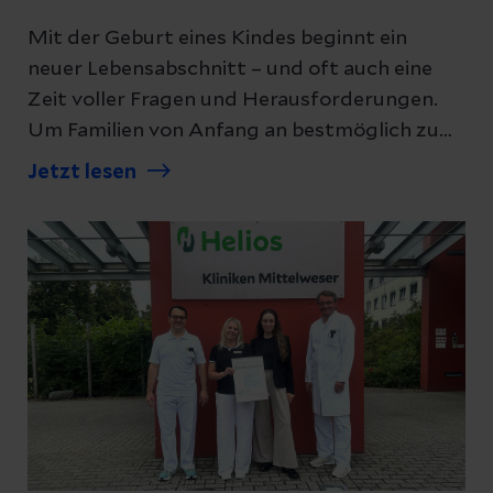
Mit der Geburt eines Kindes beginnt ein
neuer Lebensabschnitt – und oft auch eine
Zeit voller Fragen und Herausforderungen.
Um Familien von Anfang an bestmöglich zu
unterstützen, bauen die Helios Kliniken
Jetzt lesen
Mittelweser ihre regionalen Kooperationen
weiter aus. Ab dem 6. Juli 2026 bieten die
Frühen Hilfen des Landkreises
Nienburg/Weser jeden Montag eine offene
Sprechstunde direkt in der Klinik an.