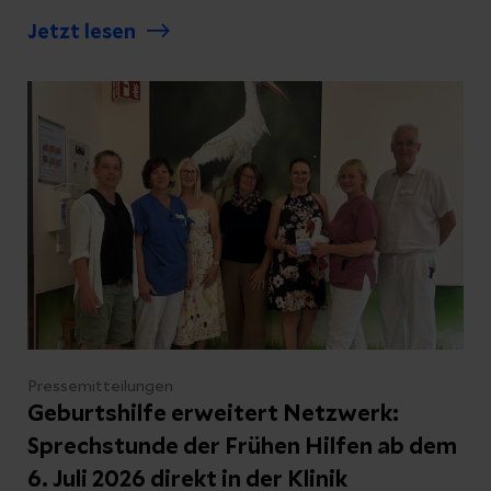
diese und viele weitere Fragen erhalten
Jetzt lesen
Schwangere, junge Mütter und Familien beim
Stillcafé der Helios Kliniken Mittelweser am
Mittwoch, 8. Juli, von 14:00 bis 15:30 Uhr im
Frühstücksaufenthaltsraum der Station 6.
Die Veranstaltung richtet sich
selbstverständlich auch an Mütter, die nicht
stillen oder schon Beikost geben. Die
Teilnahme ist kostenfrei und ohne
Anmeldung möglich – Babys sind
selbstverständlich herzlich willkommen.
Pressemitteilungen
Geburtshilfe erweitert Netzwerk:
Sprechstunde der Frühen Hilfen ab dem
6. Juli 2026 direkt in der Klinik