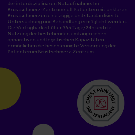
Mitglied der Arbeitsgemeinschaft
Prüfungskommision für
der interdisziplinären Notaufnahme. Im
Leitende kardiologische
Brustschmerz-Zentrum soll Patienten mit unklaren
Qualitätssicherung bei Ambulant
Brustschmerzen eine zügige und standardisierte
Krankenhausärzte
erworbener Pneumonie der
Untersuchung und Behandlung ermöglicht werden.
Landesärztekammer Thüringen)
Die Verfügbarkeit über 365 Tage/24h und die
Nutzung der bestehenden umfangreichen
Mitglied der Arbeitsgruppe
apparativen und logistischen Kapazitäten
ermöglichen die beschleunigte Versorgung der
Interventionelle kardiologie der DGK
Patienten im Brustschmerz-Zentrum.
Zusatzqualifikation Herzinsuffizienz