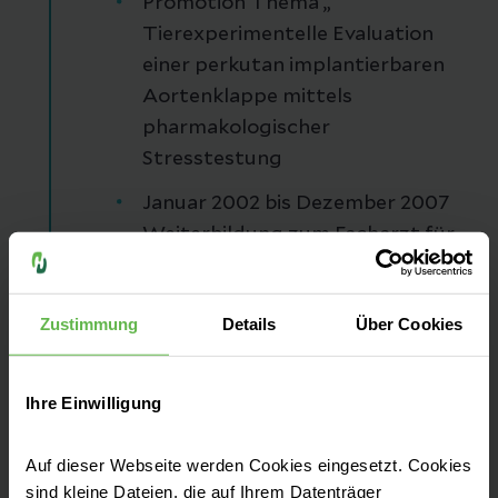
Promotion Thema „
Tierexperimentelle Evaluation
einer perkutan implantierbaren
Aortenklappe mittels
pharmakologischer
Stresstestung
Januar 2002 bis Dezember 2007
Weiterbildung zum Facharzt für
Innere Medizin in der Klinik für
Innere Medizin I der FSU Jena
Zustimmung
Details
Über Cookies
Ihre Einwilligung
Berufserfahrung
2
Auf dieser Webseite werden Cookies eingesetzt. Cookies
sind kleine Dateien, die auf Ihrem Datenträger