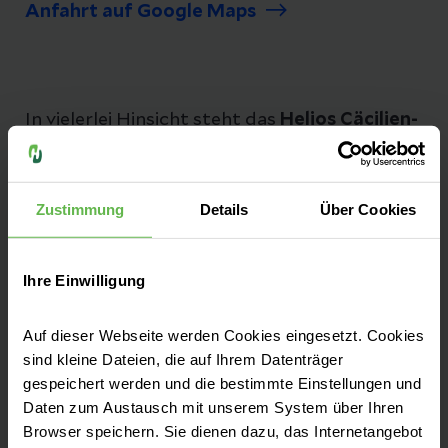
Anfahrt auf Google Maps
In vielerlei Hinsicht steht das
Helios Cäcilien-
Hospital Hüls
für eine wohnortnahe, gute
Medizin. Mit erfahrenen Expert:innen und
modernen Verfahren tragen wir für eine
Zustimmung
Details
Über Cookies
individuelle und bestmögliche Behandlung je
nach Ihren individuellen Bedürfnissen Sorge.
Ihre Einwilligung
Auf dieser Webseite werden Cookies eingesetzt. Cookies
sind kleine Dateien, die auf Ihrem Datenträger
gespeichert werden und die bestimmte Einstellungen und
Kontakt & Anfahrt
Daten zum Austausch mit unserem System über Ihren
Browser speichern. Sie dienen dazu, das Internetangebot