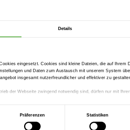
Sofia Knops
Mitarbeiterin Krankenhaushygiene (Helios
Details
Klinikum Krefeld)
ookies eingesetzt. Cookies sind kleine Dateien, die auf Ihrem 
instellungen und Daten zum Austausch mit unserem System über
tangebot insgesamt nutzerfreundlicher und effektiver zu gestalte
trieb der Webseite zwingend notwendig sind, dürfen nur mit Ihrer
Sabrina Possiel
Mitarbeiterin Krankenhaushygiene (Helios
Klinikum Krefeld)
eite mit nur den notwendigen Cookies zu benutzen, eine individue
Präferenzen
Statistiken
 treffen oder durch Auswahl von „Alle Cookies akzeptieren“ in 
ntscheidung können Sie jederzeit ändern oder widerrufen.