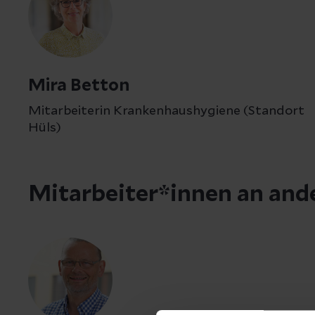
Mira Betton
Mitarbeiterin Krankenhaushygiene (Standort
Hüls)
Mitarbeiter*innen an and