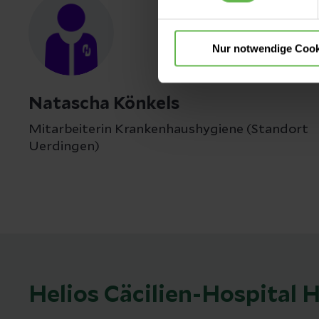
Nur notwendige Cook
Natascha Könkels
Mitarbeiterin Krankenhaushygiene (Standort
Uerdingen)
Helios Cäcilien-Hospital H