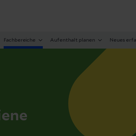
Fachbereiche
Aufenthalt planen
Neues erf
iene