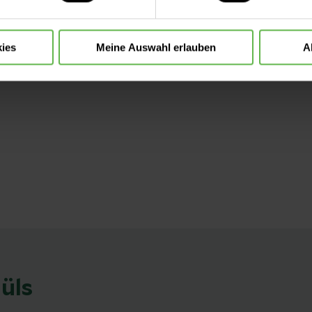
ies
Meine Auswahl erlauben
A
üls