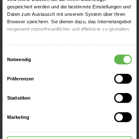
gespeichert werden und die bestimmte Einstellungen und
Daten zum Austausch mit unserem System über Ihren
Browser speichern. Sie dienen dazu, das Internetangebot
insgesamt nutzerfreundlicher und effektiver zu gestalten.
Kontakt & Anfahrt
Cookies, die nicht für den Betrieb der Webseite zwingend
notwendig sind, dürfen nur mit Ihrer Einwilligung
Einwilligungsauswahl
eingesetzt werden.
Notwendig
Fachbereiche
Es steht Ihnen frei, unsere Seite mit nur den notwendigen
Präferenzen
Cookies zu benutzen, eine individuelle Auswahl
Patientenaufnahme
hinsichtlich der nicht notwendigen Cookies zu treffen
oder durch Auswahl von „Alle Cookies akzeptieren“ in die
Statistiken
Verwendung aller Cookies einzuwilligen. Ihre
OP-Vorbereitung (Elektiv-Ambulanz)
Auswahlentscheidung können Sie jederzeit ändern oder
Marketing
widerrufen.
Für Zuweiser