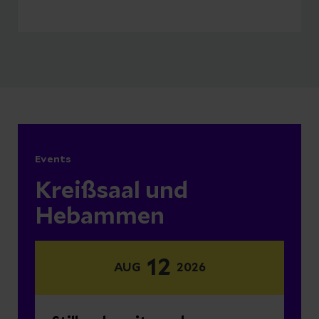
Behandlung variieren.
Kontakt für Rückfragen &
Terminvergabe:
Kreißsaal, Tel.: (09372) 700-1671
Events
Kreißsaal und
Hebammen
12
AUG
2026