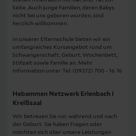
Ischiasbeschwerden, Verspannungen
Seite. Auch junge Familien, deren Babys
Infos und
des Schultergürtels, Laserakupunktur
nicht bei uns geboren wurden, sind
Anmeldung:
medteam.eu/kindernotfalltr
zur Geburtseinleitung
herzlich willkommen.
aining
Säugling: schlecht heilender Nabel,
In unserer Elternschule bieten wir ein
Windeldermatitis
umfangreiches Kursangebot rund um
Schwangerschaft, Geburt, Wochenbett,
Stillzeit sowie Familie an. Mehr
Behandlungsablauf:
Information unter Tel: (09372) 700 - 16 76
Die Leistung der verwendeten
Therapielaser ist so optimiert, dass bei
der Behandlung keine Wärmeeinwirkung
Hebammen Netzwerk Erlenbach I
auftritt. Es wird daher kein Gewebe
Kreißsaal
abgetragen oder zerstört, so wie dies bei
chirurgischen Lasergeräten der Fall ist.
Wir betreuen Sie vor, während und nach
Bei der Low-Level-Lasertherapie gibt es
der Geburt. Sie haben Fragen oder
zwei grundlegende Behandlungsarten:
möchten sich über unsere Leistungen