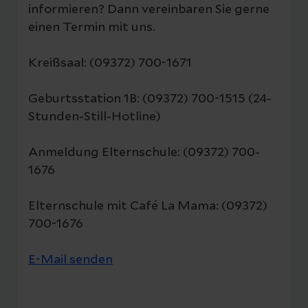
informieren? Dann vereinbaren Sie gerne
einen Termin mit uns.
Punktbehandlung: Die
Punktbehandlung wird vor allem bei
Kreißsaal: (09372) 700-1671
Gelenksbestrahlungen und zur
Laserakupunktur verwendet.
Geburtsstation 1B: (09372) 700-1515 (24-
Flächenbehandlung: Die
Stunden-Still-Hotline)
Flächenbehandlung wird vor allem in
der Schmerztherapie und bei
Anmeldung Elternschule: (09372) 700-
1676
Wundbehandlungen eingesetzt.
Elternschule mit Café La Mama: (09372)
Aktuelle Termine:
700-1676
Bei Interesse erfolgt die Terminvergabe
über den Kreißsaal. Die Kosten für diese
E-Mail senden
ambulante Behandlung betragen 20€, die
Behandlungsdauer kann je nach