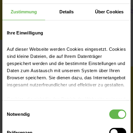
Sauerstoff-Langzeittherapie
werden Laboruntersuchungen (auf
Zustimmung
Details
Über Cookies
Beatmungstherapie und Einstellung
Entzündungswerte im Blut) erfolgen.
auf eine häusliche Beatmung
Die apparativen Untersuchungen
umfassen
Ihre Einwilligung
Ultraschalldiagnostik
Auf dieser Webseite werden Cookies eingesetzt. Cookies
Röntgendiagnostik und
Das könnte Sie auch interessieren
sind kleine Dateien, die auf Ihrem Datenträger
Computertomographie
gespeichert werden und die bestimmte Einstellungen und
Daten zum Austausch mit unserem System über Ihren
Browser speichern. Sie dienen dazu, das Internetangebot
Asthma
Unser Behandlungsspektrum
insgesamt nutzerfreundlicher und effektiver zu gestalten.
Auf Grund der Ergebnisse der oben
Cookies, die nicht für den Betrieb der Webseite zwingend
genannten diagnostischen Verfahren
notwendig sind, dürfen nur mit Ihrer Einwilligung
werden die therapeutischen Maßnahmen
Einwilligungsauswahl
eingesetzt werden.
Notwendig
festgelegt:
Antibiotische Behandlung
Es steht Ihnen frei, unsere Seite mit nur den notwendigen
Präferenzen