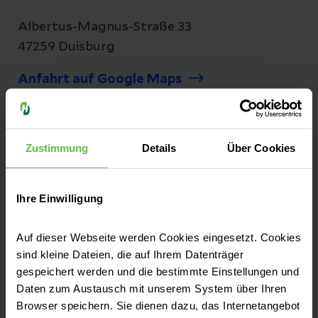
Albertus-Magnus-Straße 33
47259 Duisburg
Anfahrt auf Google Maps
Tel:
0203 755-0
Fax: 0203 755-1610
Zustimmung
Details
Über Cookies
Ihre Einwilligung
An der Albertus-Magnus-Straße steht die
Auf dieser Webseite werden Cookies eingesetzt. Cookies
Helios St. Anna Klinik für medizinische
sind kleine Dateien, die auf Ihrem Datenträger
Versorgung. Die Klinik ist ein wichtiger
gespeichert werden und die bestimmte Einstellungen und
Gesundheits-Partner für die Menschen im
Daten zum Austausch mit unserem System über Ihren
Raum Duisburg.
Browser speichern. Sie dienen dazu, das Internetangebot