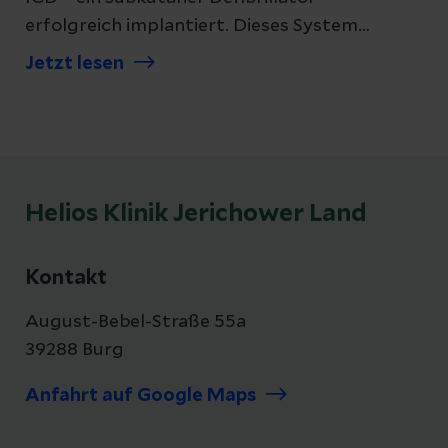
erfolgreich implantiert. Dieses System
schützt Patienten vor dem plötzlichen
Jetzt lesen
Herztod, ohne dass Kabel direkt durch das
Herz verlegt werden müssen. Mit diesem
innovativen Verfahren erweitert die Burger
Klinik ihr kardiologisches Leistungsspektrum
erheblich und setzt einen wichtigen Schritt in
Helios Klinik Jerichower Land
Richtung hochspezialisierter
Rhythmustherapie.
Kontakt
August-Bebel-Straße 55a
39288 Burg
Anfahrt auf Google Maps