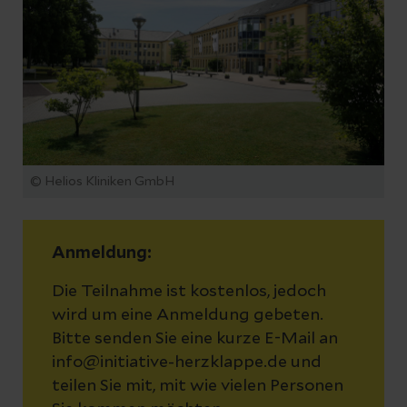
© Helios Kliniken GmbH
Anmeldung:
Die Teilnahme ist kostenlos, jedoch
wird um eine Anmeldung gebeten.
Bitte senden Sie eine kurze E-Mail an
info@initiative-herzklappe.de und
teilen Sie mit, mit wie vielen Personen