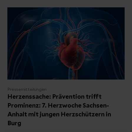
Zusammenarbeit medizinischer Fachbereiche
konnte das Leben der Patientin Angela L. in
der Helios Klinik Jerichower Land in Burg
gerettet werden.
Pressemitteilungen
Herzenssache: Prävention trifft
Prominenz: 7. Herzwoche Sachsen-
Anhalt mit jungen Herzschützern in
Burg