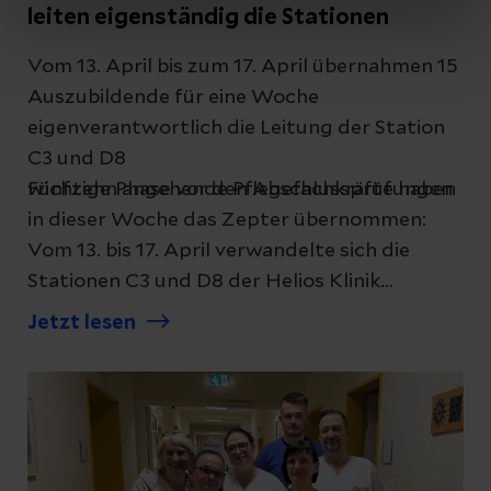
leiten eigenständig die Stationen
Vom 13. April bis zum 17. April übernahmen 15
Auszubildende für eine Woche
eigenverantwortlich die Leitung der Station
C3 und D8
wichtige Phase vor den Abschlussprüfungen
Fünfzehn angehende Pflegefachkräfte haben
in dieser Woche das Zepter übernommen:
Vom 13. bis 17. April verwandelte sich die
Stationen C3 und D8 der Helios Klinik
Jerichower Land in zwei „Schülerstationen“.
Jetzt lesen
Das Konzept ist so einfach wie fordernd: Die
Auszubildenden leiten den gesamten
Stationsalltag eigenverantwortlich der
Stationen – ein entscheidender Meilenstein
vor den anstehenden Abschlussprüfungen im