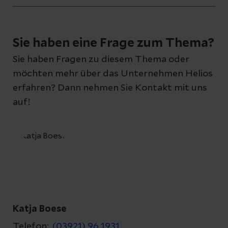
Haben Sie Fragen zu diesem Artikel?
Schreiben Sie uns eine Nachricht und geben
Sie haben eine Frage zum Thema?
Sie Ihre E-Mail-Adresse an, damit wir uns bei
Sie haben Fragen zu diesem Thema oder
Ihnen melden können
möchten mehr über das Unternehmen Helios
erfahren? Dann nehmen Sie Kontakt mit uns
auf!
Ihre Fragen zum Artikel
Kontakt
Katja Boese
Telefon:
(03921) 96 1931