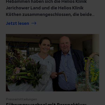
Hebammen haben sich die Helios Klinik
Jerichower Land und die Helios Klinik
Köthen zusammengeschlossen, die beide
zum Klinikverbund Helios Cluster
Jetzt lesen
Magdeburg gehören, und ein besonderes
Zeichen der Anerkennung gesetzt. In ihren
Geburtskliniken wurden die Hebammen
sowie die Teams rund um die Geburtshilfe
mit großen Dankestorten überrascht.
Pressemitteilungen