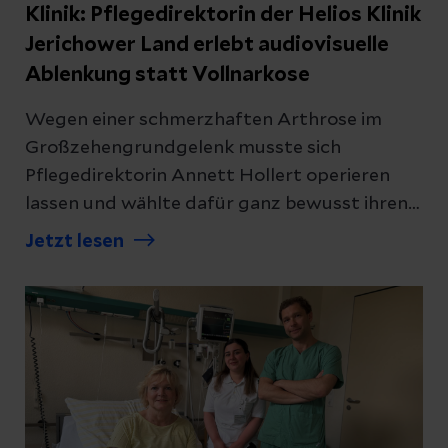
Klinik: Pflegedirektorin der Helios Klinik
Jerichower Land erlebt audiovisuelle
Ablenkung statt Vollnarkose
Wegen einer schmerzhaften Arthrose im
Großzehengrundgelenk musste sich
Pflegedirektorin Annett Hollert operieren
lassen und wählte dafür ganz bewusst ihren
eigenen Arbeitsplatz, die Helios Klinik
Jetzt lesen
Jerichower Land. Das Besondere bei dem
Eingriff: Dank einer Videobrille konnte sie die
Operation entspannt und völlig ohne weitere
Beruhigungsmittel miterleben.