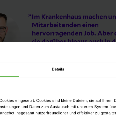
Im Krankenhaus machen un
Mitarbeitenden einen
hervorragenden Job. Aber 
sie darüber hinaus auch in 
Freizeit leisten, wo und wie 
sich überall in Vereinen und
Organisationen für das Ge
Details
und Andere einsetzen, verd
nochmal eine besondere
Würdigung. Mit ‚Herzenssa
wollen wir diese Leistung s
ookies eingesetzt. Cookies sind kleine Dateien, die auf Ihrem 
instellungen und Daten zum Austausch mit unserem System über
machen.
tangebot insgesamt nutzerfreundlicher und effektiver zu gestalte