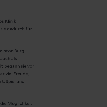
s Klinik
 sie dadurch für
dminton Burg
 auch als
it begann sie vor
r viel Freude,
t, Spiel und
die Möglichkeit