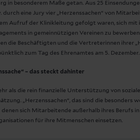
rg in besonderem Maße getan. Aus 25 Einsendunge
. durch eine Jury vier „Herzenssachen“ von Mitarbe
em Aufruf der Klinikleitung gefolgt waren, sich mit 
agements in gemeinnützigen Vereinen zu bewerben
en die Beschäftigten und die Vertreterinnen ihrer 
pünktlich zum Tag des Ehrenamtes am 5. Dezember.
nssache“ – das steckt dahinter
r als die rein finanzielle Unterstützung von soziale
tzung. „Herzenssachen“, das sind die besonders we
 denen sich Mitarbeitende außerhalb ihres Berufs i
ganisationen für ihre Mitmenschen einsetzen.