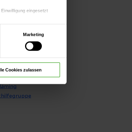
 Einwilligung eingesetzt
 Helios Klinik
lle Auswahl hinsichtlich der
Marketing
die Verwendung aller Cookies
ger
enden.
lle Cookies zulassen
läming
thilfegruppe