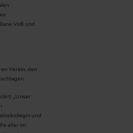
alen
des
uliane Voß und
ren Verein, den
eschlagen.
klärt: „Unser
n
einskollegin und
fe aller im