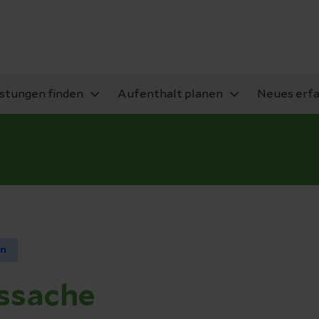
istungen finden
Aufenthalt planen
Neues erf
en
ssache