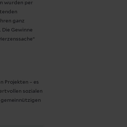
n wurden per
itenden
ihren ganz
. Die Gewinne
„Herzenssache“
n Projekten – es
rtvollen sozialen
n gemeinnützigen