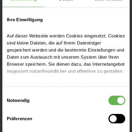
Tel:
(030) 94 01-0
Fax: (030) 94 01-57509
Ihre Einwilligung
Auf dieser Webseite werden Cookies eingesetzt. Cookies
sind kleine Dateien, die auf Ihrem Datenträger
Moderne Medizin mit langer Tradition
gespeichert werden und die bestimmte Einstellungen und
Daten zum Austausch mit unserem System über Ihren
Unser Klinikum der Maximalversorgung mit
Browser speichern. Sie dienen dazu, das Internetangebot
mehr als 50 Fachbereichen, Zentren und
insgesamt nutzerfreundlicher und effektiver zu gestalten.
Instituten liegt am grünen Stadtrand von
Berlin.
Cookies, die nicht für den Betrieb der Webseite zwingend
notwendig sind, dürfen nur mit Ihrer Einwilligung
Einwilligungsauswahl
eingesetzt werden.
Notwendig
Es steht Ihnen frei, unsere Seite mit nur den notwendigen
Präferenzen
Cookies zu benutzen, eine individuelle Auswahl
Leistungen finden
hinsichtlich der nicht notwendigen Cookies zu treffen