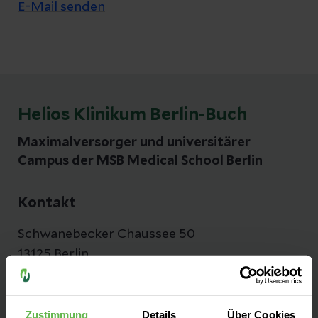
E-Mail senden
Helios Klinikum Berlin-Buch
Maximalversorger und universitärer
Campus der MSB Medical School Berlin
Kontakt
Schwanebecker Chaussee 50
13125 Berlin
Anfahrt auf Google Maps
Zustimmung
Details
Über Cookies