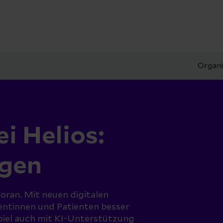
Organi
ei Helios:
rgen
 voran. Mit neuen digitalen
entinnen und Patienten besser
piel auch mit KI-Unterstützung