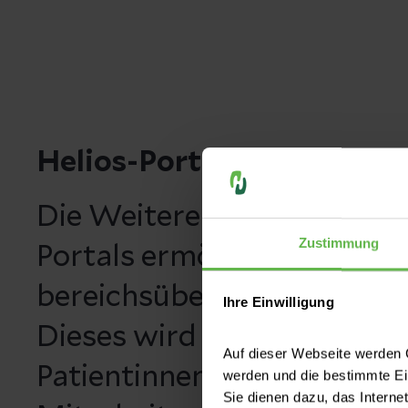
Helios-Portal: Casiopea D
Die Weiterentwicklung uns
Zustimmung
Portals ermöglicht eine effi
bereichsübergreifende Pati
Ihre Einwilligung
Dieses wird zukünftig sowo
Auf dieser Webseite werden C
Patientinnen und Patienten
werden und die bestimmte E
Sie dienen dazu, das Interne