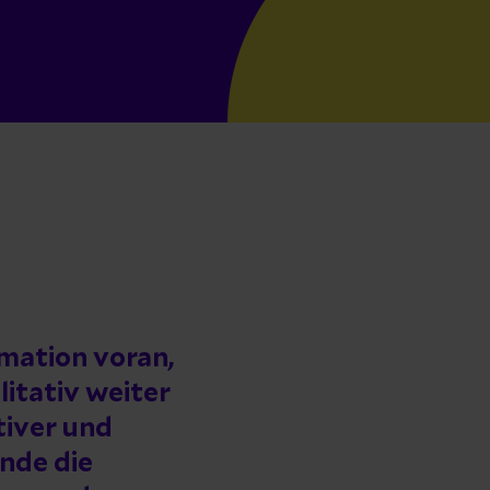
rmation voran,
itativ weiter
tiver und
Ende die