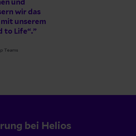
nen und
sern wir das
 mit unserem
to Life“.
hip Teams
erung bei Helios