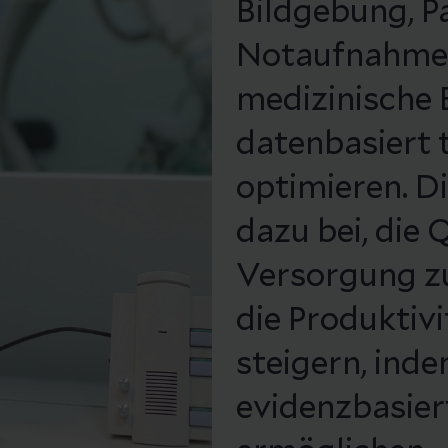
Bildgebung, P
Notaufnahme.
medizinische
datenbasiert t
optimieren. D
dazu bei, die 
Versorgung zu
die Produktiv
steigern, inde
evidenzbasie