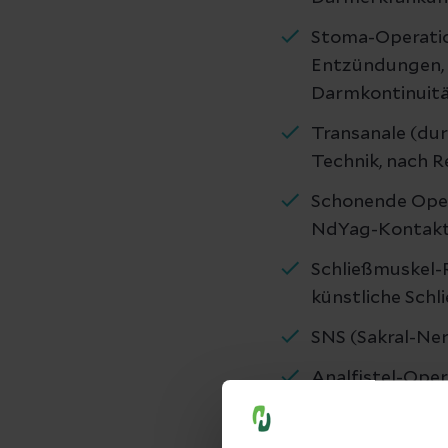
Stoma-Operation
Entzündungen, 
Darmkontinuitä
Transanale (dur
Technik, nach 
Schonende Oper
NdYag-Kontakt
Schließmuskel-R
künstliche Schl
SNS (Sakral-Ner
Analfistel-Oper
Fistelverschluss
Hämorrhoiden-Op