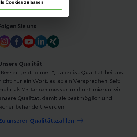
lle Cookies zulassen
Folgen Sie uns
Unsere Qualität
"Besser geht immer!", daher ist Qualität bei uns
nicht nur ein Wort, es ist ein Versprechen. Seit
mehr als 25 Jahren messen und optimieren wir
unsere Qualität, damit sie bestmöglich und
sicher behandelt werden.
Zu unseren Qualitätszahlen