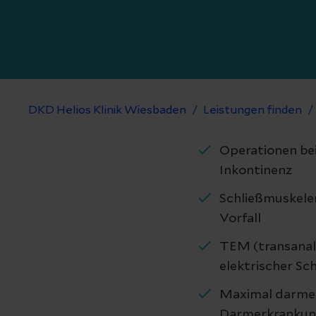
DKD Helios Klinik Wiesbaden
Leistungen finden
Operationen bei
Inkontinenz
Schließmuskele
Vorfall
TEM (transanale
elektrischer S
Maximal darmer
Darmerkranku