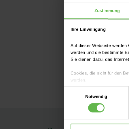
(Harmonisches S
Zustimmung
Laparaskopische
(CAPD)
Ihre Einwilligung
Ambulante Ope
Auf dieser Webseite werden C
Biofeedback-The
werden und die bestimmte E
elektrisch unt
Sie dienen dazu, das Interne
Ambulante Beh
Cookies, die nicht für den Be
werden.
Einwilligungsauswahl
Es steht Ihnen frei, unsere S
Notwendig
nicht notwendigen Cookies zu
einzuwilligen. Ihre Auswahle