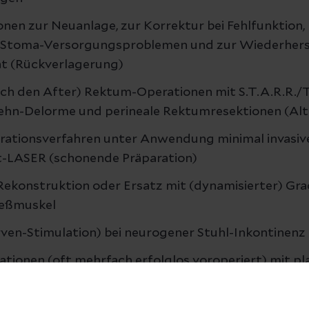
en zur Neuanlage, zur Korrektur bei Fehlfunktion,
Stoma-Versorgungsproblemen und zur Wiederhers
t (Rückverlagerung)
ch den After) Rektum-Operationen mit S.T.A.R.R./T
Rehn-Delorme und perineale Rektumresektionen (Al
ationsverfahren unter Anwendung minimal invasive
-LASER (schonende Präparation)
ekonstruktion oder Ersatz mit (dynamisierter) Graci
ießmuskel
ven-Stimulation) bei neurogener Stuhl-Inkontinenz
ationen (oft mehrfach erfolglos voroperiert) mit pl
, falls erforderlich mit Kollagenvlies
eration mit Stapler, LigaSure (Kollagenversiegelun