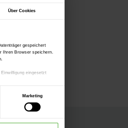
Über Cookies
uchfelldialyse
Datenträger gespeichert
ion, evtl. mit
 Ihren Browser speichern.
n.
 Einwilligung eingesetzt
lle Auswahl hinsichtlich der
Marketing
die Verwendung aller Cookies