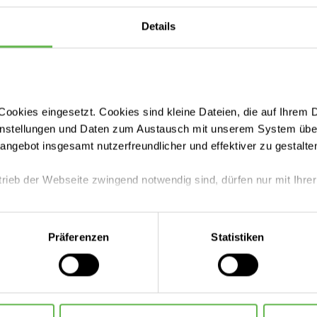
kalpell), Analplastiken (Fansler-Anderson)
Details
 minimal invasive Platzierung von Kathetern zur Ba
rationen
ookies eingesetzt. Cookies sind kleine Dateien, die auf Ihrem 
rapie bei Schließmuskelschwäche oder Fehlkoordinat
instellungen und Daten zum Austausch mit unserem System über
erstützen Übungen
tangebot insgesamt nutzerfreundlicher und effektiver zu gestalte
andlung mit Gummibandligaturen
trieb der Webseite zwingend notwendig sind, dürfen nur mit Ihrer
eite mit nur den notwendigen Cookies zu benutzen, eine individue
Präferenzen
Statistiken
 treffen oder durch Auswahl von „Alle Cookies akzeptieren“ in 
ntscheidung können Sie jederzeit ändern oder widerrufen.