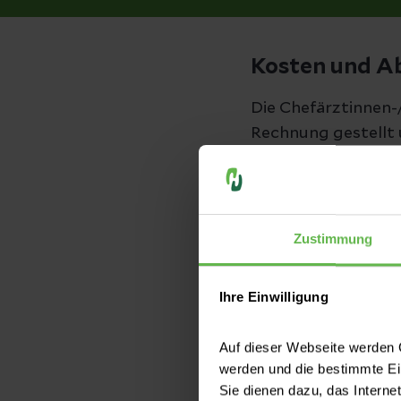
Kosten und A
Die Chefärztinnen-
Rechnung gestellt 
Dies umfasst auch a
etc., die ebenfalls 
Wahlleistung häng
Zustimmung
und sind daher sch
Ihre Einwilligung
Wenn Sie diese Zus
Auf dieser Webseite werden C
werden und die bestimmte E
Gebührenordn
Sie dienen dazu, das Interne