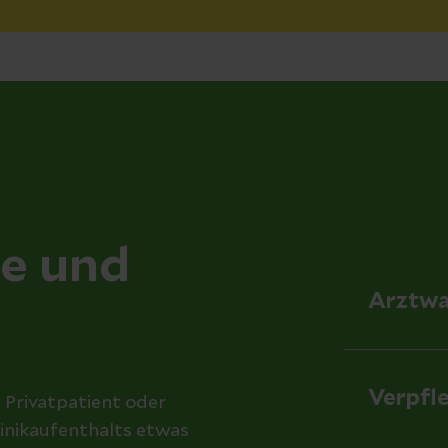
ce und
Arztwa
Verpfl
d Privatpatient oder
linikaufenthalts etwas