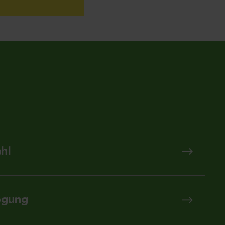
hl
egung