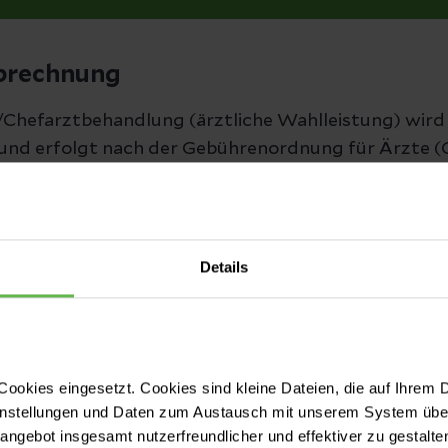
brechnung
/Chefarztbehandlung (ärztliche Wahlleistung) wird
und erfolgt nach der Gebührenordnung für Ärzte (
lle begleitenden Arztleistungen wie die der Anästh
separat in Rechnung gestellt werden. Die Preise für d
en von Aufwand und Schweregrad der medizinische
Details
wer im Vorfeld einzuschätzen.
atzleistung in Anspruch nehmen möchten, beraten w
ookies eingesetzt. Cookies sind kleine Dateien, die auf Ihrem 
instellungen und Daten zum Austausch mit unserem System über
ung für Ärzte (GOÄ)
tangebot insgesamt nutzerfreundlicher und effektiver zu gestalte