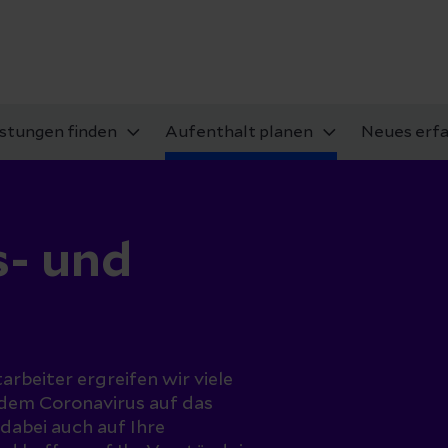
istungen finden
Aufenthalt planen
Neues erf
s- und
rbeiter ergreifen wir viele
 dem Coronavirus auf das
dabei auch auf Ihre