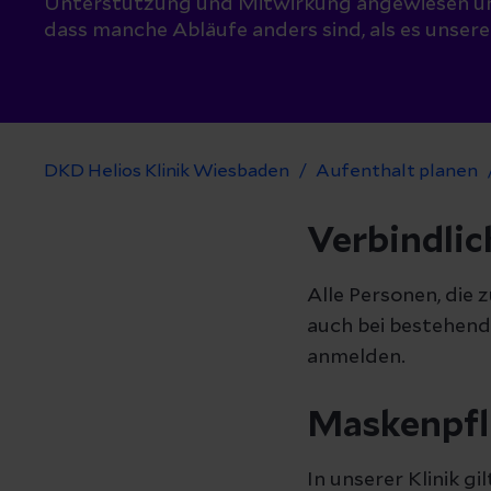
Unterstützung und Mitwirkung angewiesen und
dass manche Abläufe anders sind, als es unser
DKD Helios Klinik Wiesbaden
Aufenthalt planen
Verbindli
Alle Personen, die 
auch bei bestehen
anmelden.
Maskenpfl
In unserer Klinik g