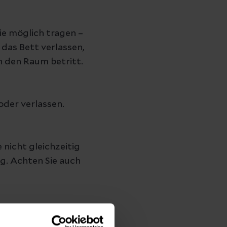
ie möglich tragen –
das Bett verlassen,
h den Raum betritt.
oder verlassen.
nicht gleichzeitig
g. Achten Sie auch
nde. Persönliche