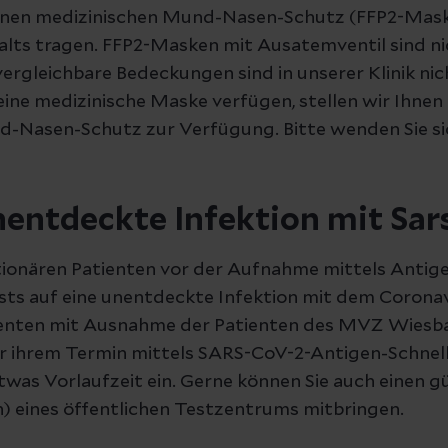
inen medizinischen Mund-Nasen-Schutz (FFP2-Mask
lts tragen. FFP2-Masken mit Ausatemventil sind nic
rgleichbare Bedeckungen sind in unserer Klinik nic
r eine medizinische Maske verfügen, stellen wir Ihnen
-Nasen-Schutz zur Verfügung. Bitte wenden Sie si
nentdeckte Infektion mit Sa
ationären Patienten vor der Aufnahme mittels Antig
sts auf eine unentdeckte Infektion mit dem Coronav
tienten mit Ausnahme der Patienten des MVZ Wiesb
r ihrem Termin mittels SARS-CoV-2-Antigen-Schnellt
was Vorlaufzeit ein. Gerne können Sie auch einen gü
n) eines öffentlichen Testzentrums mitbringen.