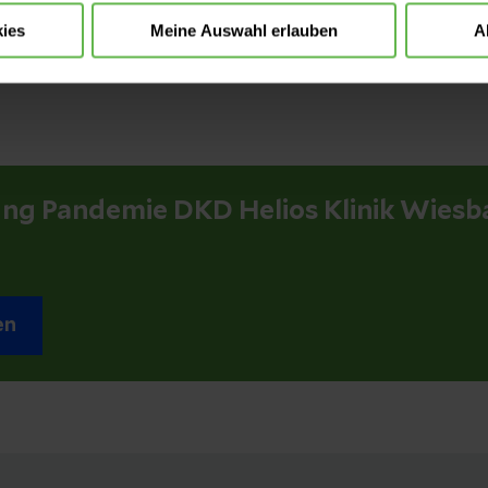
 Übertragungen/Neuinfektionen verzeichnet. Mehr a
ies
Meine Auswahl erlauben
A
en und Mitarbeiter sind vollständig geimpft. Über d
rmieren wir unsere Patienten mit der Pandemie-Risi
ung Pandemie DKD Helios Klinik Wies
en