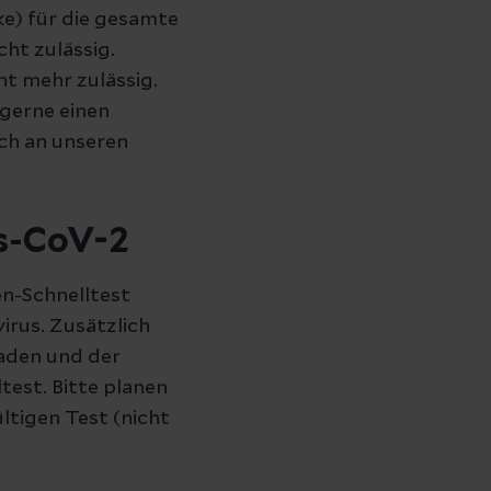
e) für die gesamte
ht zulässig.
ht mehr zulässig.
 gerne einen
ch an unseren
rs-CoV-2
en-Schnelltest
irus. Zusätzlich
aden und der
est. Bitte planen
ltigen Test (nicht