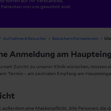
 hoffen auf Ihr Verständnis,
e Patienten von uns gewohnt sind.
Aufnahme & Besucher
Besucherinformationen
Uns
che Anmeldung am Hauptein
zurzeit Zutritt zu unserer Klinik wünschen, müssen si
dem Termin – am zentralen Empfang am Haupteing
icht
ilt außerdem eine Maskenpflicht. Alle Personen, die