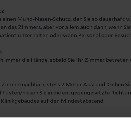
tz
ns einen Mund-Nasen-Schutz, den Sie so dauerhaft w
en des Zimmers, aber vor allem auch dann, wenn Sie 
patient unterhalten oder wenn Personal oder Besuc
n
ich immer die Hände, sobald Sie Ihr Zimmer betreten 
m Zimmernachbarn stets 2 Meter Abstand. Gehen Sie 
husten/niesen Sie in die entgegengesetzte Richtun
 Klinikgebäudes auf den Mindestabstand.
ich vor und nach jeder Nutzung der Nasszelle die Hä