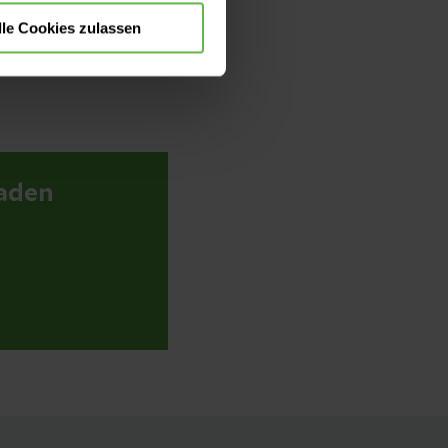
ls 90% unserer
lle Cookies zulassen
as Restrisiko einer
koaufklärung.
baden