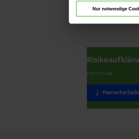
bislang keine
Nur notwendige Cook
Mitarbeiterinn
Infektion info
Risikoaufklär
PDF
|
112 KB
Herunterlad