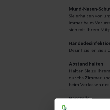
Mund-Nasen-Schu
Sie erhalten von u
immer beim Verlass
sich mit Ihrem Mit
Händedesinfektio
Desinfizieren Sie s
Abstand halten
Halten Sie zu Ihre
durchs Zimmer und 
beim Verlassen des
Nasszelle
Desinfizieren Sie s