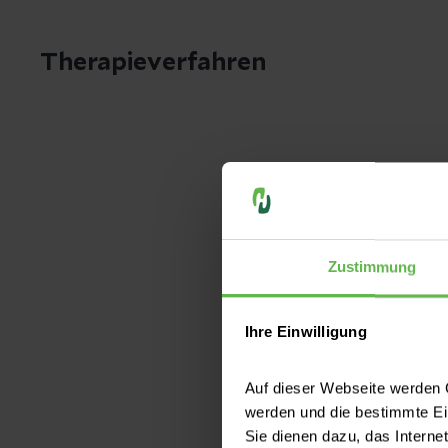
und Darmse
Operation vo
Endoskopische
Operative The
Therapieverfahren
Radikalentfer
Nebennieren
Laserung von
Komplikatione
Abstoßung
Laparoskopi
radikale Pros
Radiologisc
Zustimmung
Varikozelenb
Varikozelensk
Lymphknoten
Kinderurolo
Ihre Einwilligung
Sonographisc
Nierenerkran
Auf dieser Webseite werden C
Embolisation 
Inkontinenz
Lymphozelen
werden und die bestimmte E
mit Blutung
Sie dienen dazu, das Interne