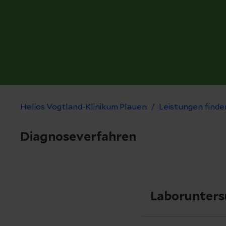
Helios Vogtland-Klinikum Plauen
Leistungen finde
Diagnoseverfahren
Laborunter