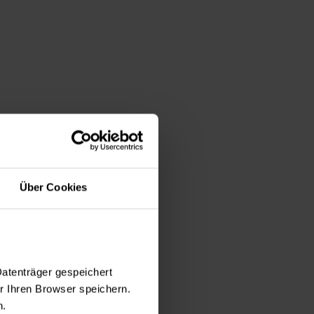
verletzungen
cher Therapie
 endoskopische
tomie bei
Über Cookies
Datenträger gespeichert
enem Tumorleiden
 Ihren Browser speichern.
n.