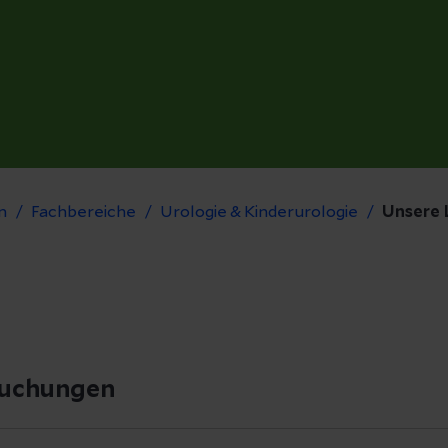
n
Fachbereiche
Urologie & Kinderurologie
Unsere 
suchungen