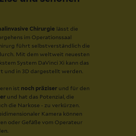
alinvasive Chirurgie
lässt die
Vorgehens im Operationssaal
hirurg führt selbstverständlich die
durch. Mit dem weltweit neuesten
rkstem System DaVinci Xi kann das
t und in 3D dargestellt werden.
eren ist
noch präziser
und für den
er
und hat das Potenzial, die
ch die Narkose - zu verkürzen.
reidimensionaler Kamera können
rven oder Gefäße vom Operateur
en.