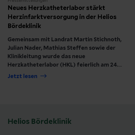
Pressemitteilungen
Neues Herzkatheterlabor stärkt
Herzinfarktversorgung in der Helios
Bördeklinik
Gemeinsam mit Landrat Martin Stichnoth,
Julian Nader, Mathias Steffen sowie der
Klinikleitung wurde das neue
Herzkatheterlabor (HKL) feierlich am 24.
Februar in eingeweiht. Damit setzt die
Jetzt lesen
Helios Bördeklinik ein klares Signal für eine
leistungsfähige, wohnortnahe Herzmedizin
in Sachsen-Anhalt. Auf rund 235
Quadratmetern entstand eine
hochmoderne Einheit für invasive
Helios Bördeklinik
Diagnostik und interventionelle Therapie
von Herzerkrankungen. Das bisherige