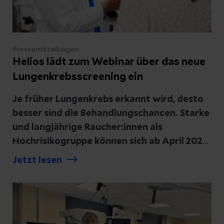
Patientenbett bis zum Computerterminal.
Examinierte Pflegefachpersonen und
Praxisanleitende standen den
Pressemitteilungen
Auszubildenden bei Fragen jederzeit
Helios lädt zum Webinar über das neue
beratend zur Seite.
Lungenkrebsscreening ein
Je früher Lungenkrebs erkannt wird, desto
besser sind die Behandlungschancen. Starke
und langjährige Raucher:innen als
Hochrisikogruppe können sich ab April 2026
in einem Screening untersuchen lassen. Die
Jetzt lesen
hochspezialisierten Helios Zentren für
Lungenkrebs setzen auf moderne Verfahren
zur Abklärung und Therapie. Am
Donnerstag, 23. April 2026, um 18:30 Uhr