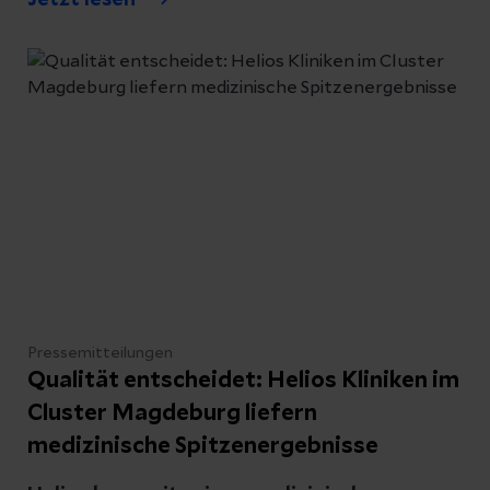
Fachabteilung unter Chefarzt Dr. med.
Rossen Vassilev für Patient:innen in der
Neindorfer Klinik etabliert. Seit ihrer
Gründung hat sich die Abteilung zu einem
wichtigen medizinischen Anlaufpunkt in der
Region entwickelt und steht für moderne
Diagnostik, innovative und traditionelle
Therapieverfahren sowie eine enge,
vertrauensvolle Betreuung der Patientinnen
und Patienten.
Pressemitteilungen
Qualität entscheidet: Helios Kliniken im
Cluster Magdeburg liefern
medizinische Spitzenergebnisse