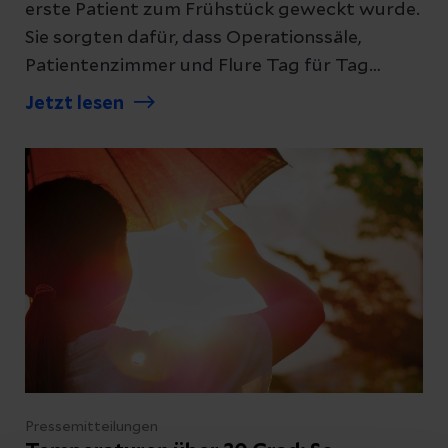
erste Patient zum Frühstück geweckt wurde.
Sie sorgten dafür, dass Operationssäle,
Patientenzimmer und Flure Tag für Tag
Hygienestandards erfüllten – zuverlässig,
Jetzt lesen
gewissenhaft und oft im Hintergrund. Nun
verabschiedet die Helios Bördeklinik Ines
Bockler, Leitung der Reinigung und Marina
Timpe, Mitarbeiterin der Reinigung, in den
wohlverdienten Ruhestand.
Pressemitteilungen