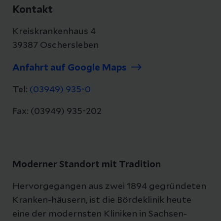
Kontakt
Herzkatheterlabor war über zehn Jahre im
Einsatz und wurde nun umfassend erneuert.
Kreiskrankenhaus 4
39387 Oschersleben
Anfahrt auf Google Maps
Tel:
(03949) 935-0
Fax: (03949) 935-202
Moderner Standort mit Tradition
Hervorgegangen aus zwei 1894 gegründeten
Kranken-häusern, ist die Bördeklinik heute
eine der modernsten Kliniken in Sachsen-