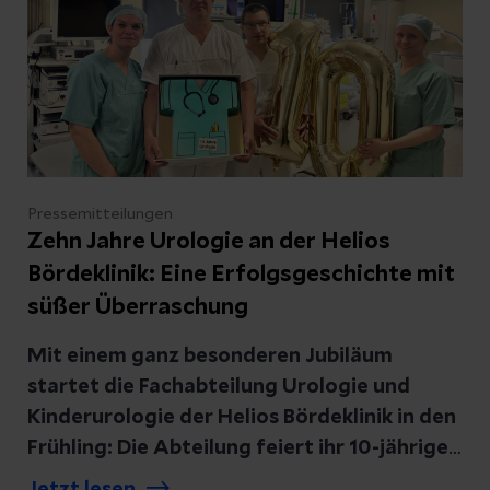
erfahren Interessierte, für wen das
Screening gedacht ist, wie die
Untersuchung abläuft und was nach einem
auffälligen Befund passiert.
Pressemitteilungen
Zehn Jahre Urologie an der Helios
Bördeklinik: Eine Erfolgsgeschichte mit
süßer Überraschung
Mit einem ganz besonderen Jubiläum
startet die Fachabteilung Urologie und
Kinderurologie der Helios Bördeklinik in den
Frühling: Die Abteilung feiert ihr 10-jähriges
Bestehen. Im April 2016 wurde die
Jetzt lesen