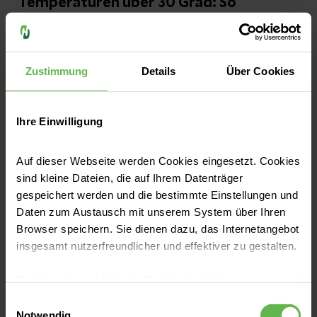
Temperaturen über 30 Grad: So
schützen Sie sich und andere vor den
Folgen der Hitze
Zustimmung
Details
Über Cookies
Die Sonne scheint, die Temperaturen steigen
und der Sommer zeigt sich von seiner
heißesten Seite. Was für viele Menschen nach
Ihre Einwilligung
unbeschwerten Sommertagen klingt,
bedeutet für den Körper eine erhebliche
Auf dieser Webseite werden Cookies eingesetzt. Cookies
Jetzt lesen
Belastung. Besonders bei Temperaturen von
sind kleine Dateien, die auf Ihrem Datenträger
gespeichert werden und die bestimmte Einstellungen und
über 30 Grad können Kreislaufprobleme,
Daten zum Austausch mit unserem System über Ihren
Flüssigkeitsmangel und hitzebedingte
Browser speichern. Sie dienen dazu, das Internetangebot
Erkrankungen auftreten. Auch in den
insgesamt nutzerfreundlicher und effektiver zu gestalten.
Notaufnahmen der Helios Bördeklinik und der
Helios Klinik Jerichower Land werden bei
Cookies, die nicht für den Betrieb der Webseite zwingend
hohen Temperaturen immer wieder
notwendig sind, dürfen nur mit Ihrer Einwilligung
Einwilligungsauswahl
eingesetzt werden.
Patientinnen und Patienten mit
Notwendig