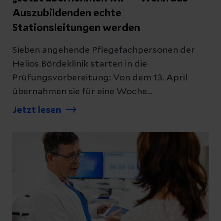
Auszubildenden echte
Stationsleitungen werden
Sieben angehende Pflegefachpersonen der
Helios Bördeklinik starten in die
Prüfungsvorbereitung: Von dem 13. April
übernahmen sie für eine Woche
eigenverantwortlich die Leitung einer Station.
Jetzt lesen
Normalerweise folgen sie erfahrenen
Pflegefachpersonen – doch für fünf Tage
drehten Lissy, Jette, Lucas und ihre vier
Mitstreiter:innen den Spieß um. Auf der
Station S5 der Helios Bördeklinik hieß es:
„Bühne frei für den Pflegenachwuchs“. In der
Projektwoche „Auszubildende leiten eine
Station“ managten sie alles selbst, vom