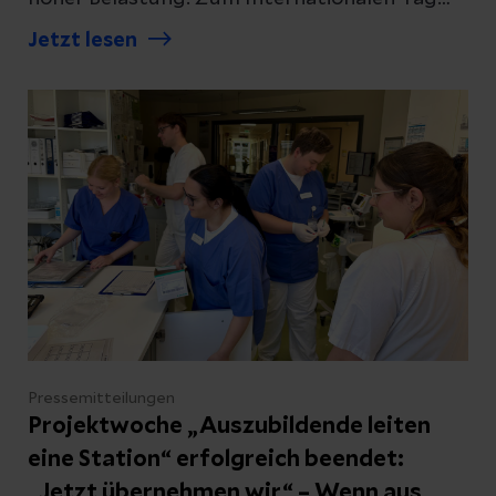
der Pflege hat die Helios Bördeklinik ihrer
Jetzt lesen
größten Berufsgruppe deshalb bewusst
„Danke“ gesagt und damit ein Zeichen der
Wertschätzung gesetzt.
Pressemitteilungen
Projektwoche „Auszubildende leiten
eine Station“ erfolgreich beendet:
„Jetzt übernehmen wir“ – Wenn aus