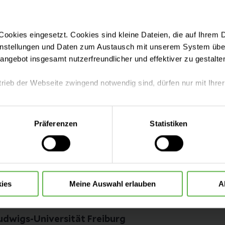
ookies eingesetzt. Cookies sind kleine Dateien, die auf Ihrem 
instellungen und Daten zum Austausch mit unserem System über
tangebot insgesamt nutzerfreundlicher und effektiver zu gestalte
trieb der Webseite zwingend notwendig sind, dürfen nur mit Ihrer
eite mit nur den notwendigen Cookies zu benutzen, eine individue
Präferenzen
Statistiken
 treffen oder durch Auswahl von „Alle Cookies akzeptieren“ in 
ntscheidung können Sie jederzeit ändern oder widerrufen.
ies
Meine Auswahl erlauben
A
dwigs-Universität Freiburg