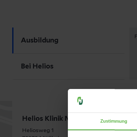
Ausbildung
Bei Helios
Helios Klinik Müllheim
Zustimmung
Heliosweg 1