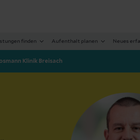
istungen finden
Aufenthalt planen
Neues erf
osmann Klinik Breisach