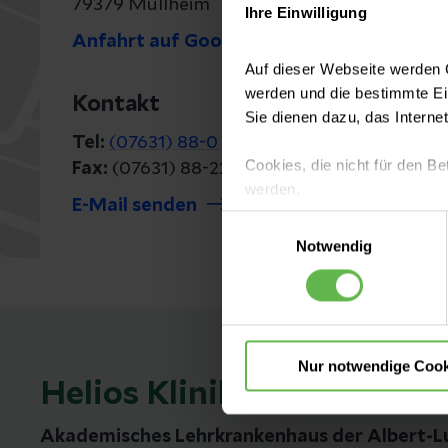
79379 Müllheim
Ihre Einwilligung
Anfahrt auf Google Maps
Auf dieser Webseite werden C
werden und die bestimmte E
Kontakt
Sie dienen dazu, das Interne
Tel:
(07631) 88-0
Cookies, die nicht für den Be
Fax:
(07631) 88-22 29
werden.
E-Mail senden
Einwilligungsauswahl
Es steht Ihnen frei, unsere S
Notwendig
nicht notwendigen Cookies zu
einzuwilligen. Ihre Auswahle
Nur notwendige Cook
Helios Klinik Müllheim
Akademisches Lehrkrankenhaus der Albert-Lu