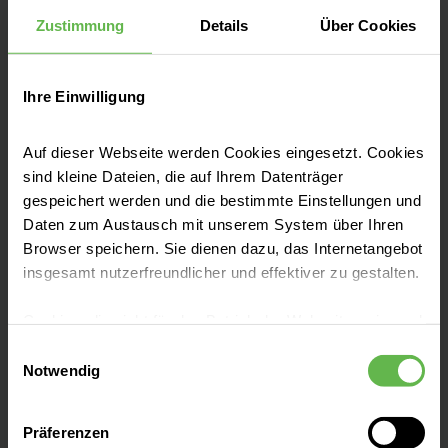
Zustimmung
Details
Über Cookies
Fax: (07631) 88-2229
E-Mail senden
Ihre Einwilligung
Auf dieser Webseite werden Cookies eingesetzt. Cookies
sind kleine Dateien, die auf Ihrem Datenträger
Neben modernster Diagnostik und Therapie
gespeichert werden und die bestimmte Einstellungen und
legen wir in unserem familiären Krankenhaus
Daten zum Austausch mit unserem System über Ihren
Wert auf eine Medizin von Mensch zu
Browser speichern. Sie dienen dazu, das Internetangebot
insgesamt nutzerfreundlicher und effektiver zu gestalten.
Mensch. Wir kombinieren unsere
Kompetenzen und arbeiten fachübergreifend
Cookies, die nicht für den Betrieb der Webseite zwingend
zusammen, damit Sie bei uns stets bestens
notwendig sind, dürfen nur mit Ihrer Einwilligung
Einwilligungsauswahl
versorgt sind.
eingesetzt werden.
Notwendig
Es steht Ihnen frei, unsere Seite mit nur den notwendigen
Präferenzen
Cookies zu benutzen, eine individuelle Auswahl